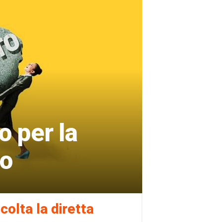
o per la
co
colta la diretta