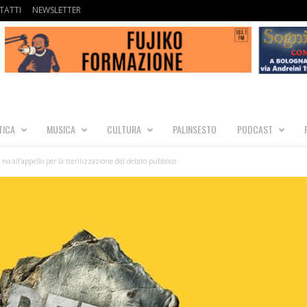
TATTI
NEWSLETTER
TICA
MUSICA
CULTURA
PALINSESTO
PODCAST
 no all’appello per la sterilizzazione del debito pubblico