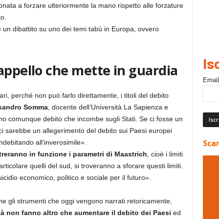
onata a forzare ulteriormente la mano rispetto alle forzature
o.
re un dibattito su uno dei temi tabù in Europa, ovvero
Is
appello che mette in guardia
Email
, perché non può farlo direttamente, i titoli del debito
sandro Somma
, docente dell’Università La Sapienza e
 sono comunque debito che incombe sugli Stati. Se ci fosse un
i sarebbe un allegerimento del debito sui Paesi europei
Scar
ndebitando all’inverosimile».
treranno in funzione i parametri di Maastrich
, cioè i limiti
articolare quelli del sud, si troveranno a sforare questi limiti.
idio economico, politico e sociale per il futuro».
che gli strumenti che oggi vengono narrati retoricamente,
tà non fanno altro che aumentare il debito dei Paesi
ed