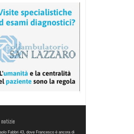
 notizie
aolo Fabbri 43, dove Francesco è ancora di