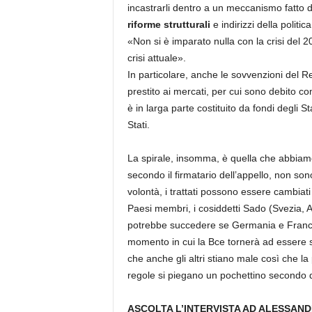
incastrarli dentro a un meccanismo fatto d
riforme strutturali
e indirizzi della polit
«Non si è imparato nulla con la crisi de
crisi attuale».
In particolare, anche le sovvenzioni del R
prestito ai mercati, per cui sono debito co
è in larga parte costituito da fondi degli 
Stati.
La spirale, insomma, è quella che abbiamo
secondo il firmatario dell’appello, non son
volontà, i trattati possono essere cambi
Paesi membri, i cosiddetti Sado (Svezia, 
potrebbe succedere se Germania e Francia s
momento in cui la Bce tornerà ad essere s
che anche gli altri stiano male così che la 
regole si piegano un pochettino secondo q
ASCOLTA L’INTERVISTA AD ALESSAN