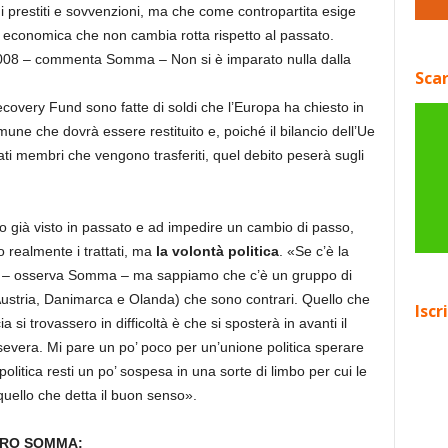
i prestiti e sovvenzioni, ma che come contropartita esige
ica economica che non cambia rotta rispetto al passato.
l 2008 – commenta Somma – Non si è imparato nulla dalla
Scar
ecovery Fund sono fatte di soldi che l’Europa ha chiesto in
mune che dovrà essere restituito e, poiché il bilancio dell’Ue
Stati membri che vengono trasferiti, quel debito peserà sugli
 già visto in passato e ad impedire un cambio di passo,
o realmente i trattati, ma
la volontà politica
. «Se c’è la
ati – osserva Somma – ma sappiamo che c’è un gruppo di
Austria, Danimarca e Olanda) che sono contrari. Quello che
Iscr
i trovassero in difficoltà è che si sposterà in avanti il
evera. Mi pare un po’ poco per un’unione politica sperare
politica resti un po’ sospesa in una sorte di limbo per cui le
uello che detta il buon senso».
DRO SOMMA: