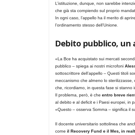
L’istituzione, dunque, non sarebbe intenzi
che già sta compiendo sul proprio mandat
In ogni caso, l’appello ha il merito di apri
l’ordinamento stesso dell’Unione.
Debito pubblico, un 
«La Bce ha acquistato sui mercati secondari
pubblico – spiega ai nostri microfoni
Ales
sottoscrittore dell’appello – Questi titoli
meccanismo che almeno lo sterilizzasse, c
che, ricordiamo, in questa fase si stanno i
Il problema, però, è che
entro breve rien
al debito e al deficit e i Paesi europei, in p
«Questo – osserva Somma – significa il suic
Il docente universitario sottolinea che an
come
il Recovery Fund e il Mes, in real