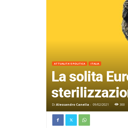
ATTUALITA' E POLITICA
ITALIA
La solita Eur
sterilizzazi
Di
Alessandro Canella
-
09/02/2021
300