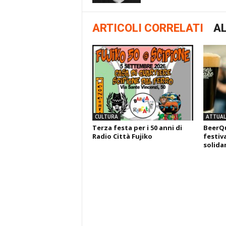
ARTICOLI CORRELATI
AL
CULTURA
ATTUALI
Terza festa per i 50 anni di
BeerQu
Radio Città Fujiko
festiva
solida