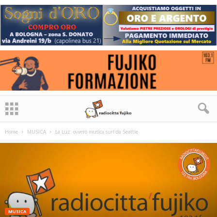
Home
MUSICA
La Luz: ovvero musica surf da Seattle
MUSICA