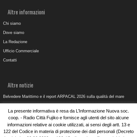
Altre informazioni
Chi siamo
Dove siamo
La Redazione
Ufficio Commerciale
Contatti
Altre notizie
Belvedere Marittimo e il report ARPACAL 2026 sulla qualità del mare
Come organizzare e allestire una camera ardente per l’ultimo saluto
La presente informativa è resa da L’Informazione Nuova soc.
Umidità di risalita in casa, come riconoscere i segnali veri
coop. - Radio Città Fujiko e fornisce agli utenti del sito alcune
informazioni relative ai cookie utilizzati, ai sensi degli artt. 13 e
Torna il Sun Donato Festival 2026
122 del Codice in materia di protezione dei dati personali (Decreto
Come il busking moderno ridisegna il paesaggio sonoro urbano