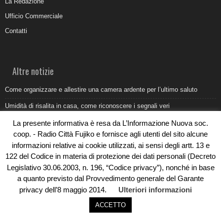
La Redazione
Ufficio Commerciale
Contatti
Altre notizie
Come organizzare e allestire una camera ardente per l’ultimo saluto
Umidità di risalita in casa, come riconoscere i segnali veri
Torna il Sun Donato Festival 2026
La presente informativa è resa da L’Informazione Nuova soc.
coop. - Radio Città Fujiko e fornisce agli utenti del sito alcune
Come il busking moderno ridisegna il paesaggio sonoro urbano
informazioni relative ai cookie utilizzati, ai sensi degli artt. 13 e
Saldi estivi Michele Lopriore: l’eleganza Made in Italy incontra gli sconti
122 del Codice in materia di protezione dei dati personali (Decreto
da non perdere
Legislativo 30.06.2003, n. 196, “Codice privacy”), nonché in base
a quanto previsto dal Provvedimento generale del Garante
privacy dell’8 maggio 2014.
Ulteriori informazioni
ACCETTO
© Copyright 2019 - Rivoluzioni Digitali