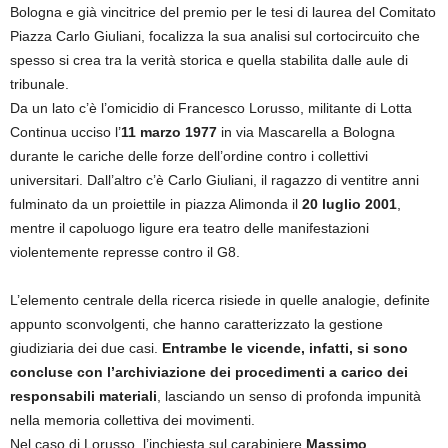
Bologna e già vincitrice del premio per le tesi di laurea del Comitato
Piazza Carlo Giuliani, focalizza la sua analisi sul cortocircuito che
spesso si crea tra la verità storica e quella stabilita dalle aule di
tribunale.
Da un lato c’è l’omicidio di Francesco Lorusso, militante di Lotta
Continua ucciso l’
11 marzo 1977
in via Mascarella a Bologna
durante le cariche delle forze dell’ordine contro i collettivi
universitari. Dall’altro c’è Carlo Giuliani, il ragazzo di ventitre anni
fulminato da un proiettile in piazza Alimonda il
20 luglio 2001
,
mentre il capoluogo ligure era teatro delle manifestazioni
violentemente represse contro il G8.
L’elemento centrale della ricerca risiede in quelle analogie, definite
appunto sconvolgenti, che hanno caratterizzato la gestione
giudiziaria dei due casi.
Entrambe le vicende, infatti, si sono
concluse con l’archiviazione dei procedimenti a carico dei
responsabili materiali
, lasciando un senso di profonda impunità
nella memoria collettiva dei movimenti.
Nel caso di Lorusso, l’inchiesta sul carabiniere
Massimo