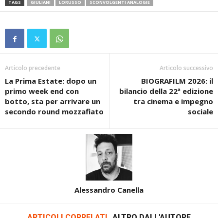
TAGS
GIULIANI
LORUSSO
SCONVOLGENTI ANALOGIE
Articolo precedente
Articolo successivo
La Prima Estate: dopo un
BIOGRAFILM 2026: il
primo week end con
bilancio della 22ª edizione
botto, sta per arrivare un
tra cinema e impegno
secondo round mozzafiato
sociale
Alessandro Canella
ARTICOLI CORRELATI
ALTRO DALL'AUTORE