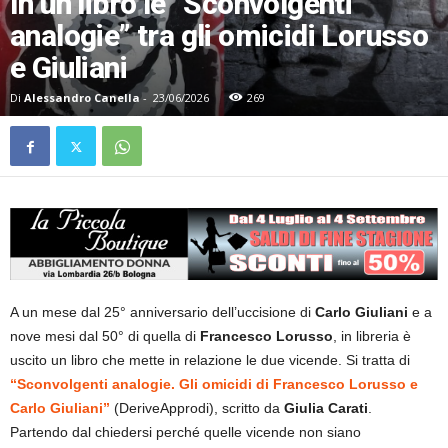
In un libro le “Sconvolgenti
analogie” tra gli omicidi Lorusso
e Giuliani
Di
Alessandro Canella
-
23/06/2026
269
A un mese dal 25° anniversario dell’uccisione di
Carlo Giuliani
e a
nove mesi dal 50° di quella di
Francesco Lorusso
, in libreria è
uscito un libro che mette in relazione le due vicende. Si tratta di
“Sconvolgenti analogie. Gli omicidi di Francesco Lorusso e
Carlo Giuliani”
(DeriveApprodi), scritto da
Giulia Carati
.
Partendo dal chiedersi perché quelle vicende non siano