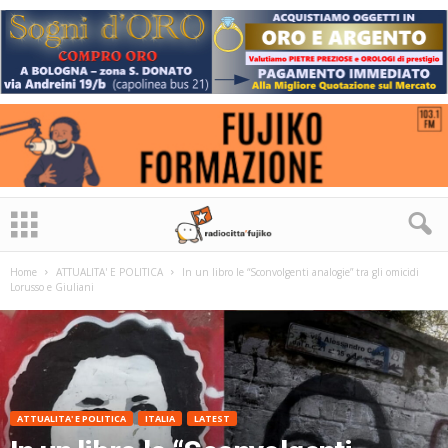
Home
ATTUALITA' E POLITICA
In un libro le “Sconvolgenti analogie” tra gli omicidi
Lorusso e Giuliani
ATTUALITA' E POLITICA
ITALIA
LATEST