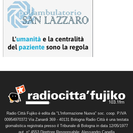
Radio Città Fujiko è edita da "L'Informazione Nuova" soc. coop. P.IVA
00954970372 Via Zanardi 369 - 40131 Bologna Radio Città è una testata
giornalistica registrata presso il Tribunale di Bologna in data 12/05/1977
aut. n° 4553 Direttore Responsabile: Alessandro Canella