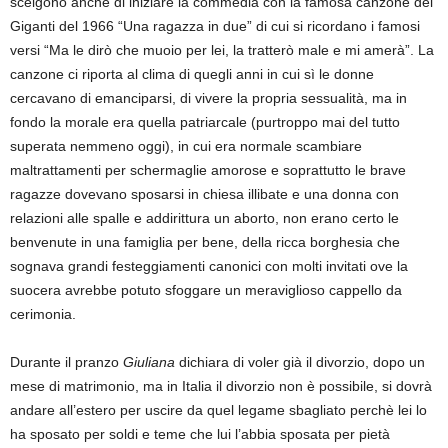
scelgono anche di iniziare la commedia con la famosa canzone dei
Giganti del 1966 “Una ragazza in due” di cui si ricordano i famosi
versi “Ma le dirò che muoio per lei, la tratterò male e mi amerà”. La
canzone ci riporta al clima di quegli anni in cui sì le donne
cercavano di emanciparsi, di vivere la propria sessualità, ma in
fondo la morale era quella patriarcale (purtroppo mai del tutto
superata nemmeno oggi), in cui era normale scambiare
maltrattamenti per schermaglie amorose e soprattutto le brave
ragazze dovevano sposarsi in chiesa illibate e una donna con
relazioni alle spalle e addirittura un aborto, non erano certo le
benvenute in una famiglia per bene, della ricca borghesia che
sognava grandi festeggiamenti canonici con molti invitati ove la
suocera avrebbe potuto sfoggare un meraviglioso cappello da
cerimonia.
Durante il pranzo
Giuliana
dichiara di voler già il divorzio, dopo un
mese di matrimonio, ma in Italia il divorzio non è possibile, si dovrà
andare all’estero per uscire da quel legame sbagliato perchè lei lo
ha sposato per soldi e teme che lui l’abbia sposata per pietà