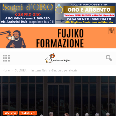
Home
CULTURA
In scena Natalia Ginzburg per allegria
CULTURA
RECENSIONI