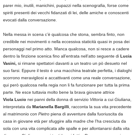
parer mio, inutili, manichini, pupazzi nella scenografia, forse come
spiriti presenti dei vecchi fidanzati di lei, delle amiche e conoscenti
evocati dalla conversazione.
Nella messa in scena c’è qualcosa che stona, sembra finto, non
credibile nei movimenti o nella eccessiva staticità quasi in posa dei
personaggi nel primo atto. Manca qualcosa, non si resce a cadere
dentro la finzione scenica fino all’entrata nell’atto seguente di
Lucia
Vasini,
si rimane spettatori davanti a un teatro un pò desueto nel
suo farsi. Eppure il testo è una macchina teatrale perfetta, i dialoghi
scorrono meravigliosi e accattivanti come una reale conversazione,
qui però qualcosa nella regia non li fa funzionare per tutta la prima
parte. Ne esce tuttavia molto bene la brava giovane attrice
Viola Lucio
nei panni della donna di servizio
Vittoria
a cui
Giuliana
,
interpretata da
Marianella Bargilli
, racconta la sua vita precedente
al matrimonio con
Pietro
piena di avventure dalla fuoriuscita da
casa in giovane età per sfuggire alla madre che l’ha cresciuta da
sola con una vita complicata alle spalle e per allontanarsi dalla vita