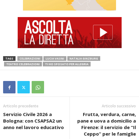
TAGS
CELEBRAZIONI
LUCIA VASINI
NATALIA GINZBURG
TEATRO CELEBRAZIONI
TI HO SPOSATO PER ALLEGRIA
Articolo precedente
Articolo successivo
Servizio Civile 2026 a
Frutta, verdura, carne,
Bologna: con CSAPSA2 un
pane e uova a domicilio a
anno nel lavoro educativo
Firenze: il servizio de “Il
Ceppo” per le famiglie