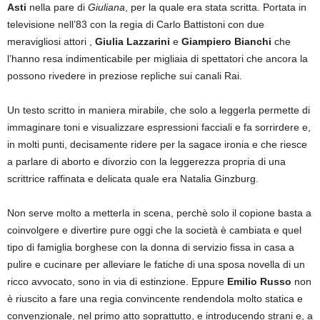
Asti
nella pare di
Giuliana
, per la quale era stata scritta. Portata in
televisione nell’83 con la regia di Carlo Battistoni con due
meravigliosi attori ,
Giulia Lazzarini
e
Giampiero Bianchi
che
l’hanno resa indimenticabile per migliaia di spettatori che ancora la
possono rivedere in preziose repliche sui canali Rai.
Un testo scritto in maniera mirabile, che solo a leggerla permette di
immaginare toni e visualizzare espressioni facciali e fa sorrirdere e,
in molti punti, decisamente ridere per la sagace ironia e che riesce
a parlare di aborto e divorzio con la leggerezza propria di una
scrittrice raffinata e delicata quale era Natalia Ginzburg.
Non serve molto a metterla in scena, perchè solo il copione basta a
coinvolgere e divertire pure oggi che la società è cambiata e quel
tipo di famiglia borghese con la donna di servizio fissa in casa a
pulire e cucinare per alleviare le fatiche di una sposa novella di un
ricco avvocato, sono in via di estinzione. Eppure
Emilio Russo
non
è riuscito a fare una regia convincente rendendola molto statica e
convenzionale, nel primo atto soprattutto, e introducendo strani e, a