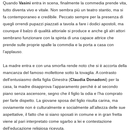
Quando
Vasini
entra in scena, finalmente la commedia prende vita,
tutto diventa vivo e vitale. Non sembra più un teatro stantio, ma si
fa contemporaneo e credibile. Peccato sempre per la presenza di
quegli orrendi pupazzi piazzati a tavola a fare i dodici apostoli, ma
counque il balzo di qualità attoriale si produce e anche gli alri attori
sembrano funzionare con la spinta di una capace attrice che
prende sulle proprie spalle la commdia e la porta a casa con
l’applauso.
La madre entra e con una smorfia rende noto che si è accorta della
mancanza del famoso mollettone sotto la tovaglia. A contrasto
dell’entusiasmo della figlia
Ginestra
(
Claudia Donadoni
) per la
casa, la madre disapprova l’apparamento perchè è al secondo
piano senza ascensore, segno che il figlio la odia e l’ha comprato
per farle dispetto. La giovane sposa del figlio risulta carina, ma
ovviamente non è culturalmente e socialmente all’altezza delle sue
aspettative, il fatto che si siano sposati in comune e in gran fretta
viene al pari interpretato come sgarbo a lei e contestazione
dell’educazione religiosa ricevuta.