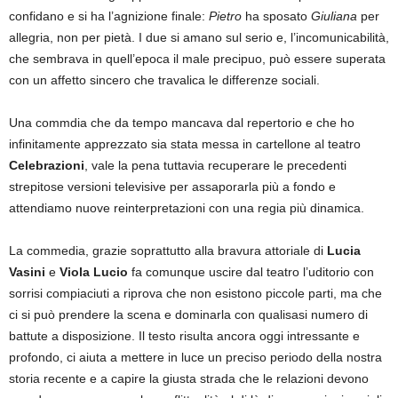
confidano e si ha l’agnizione finale:
Pietro
ha sposato
Giuliana
per
allegria, non per pietà. I due si amano sul serio e, l’incomunicabilità,
che sembrava in quell’epoca il male precipuo, può essere superata
con un affetto sincero che travalica le differenze sociali.
Una commdia che da tempo mancava dal repertorio e che ho
infinitamente apprezzato sia stata messa in cartellone al teatro
Celebrazioni
, vale la pena tuttavia recuperare le precedenti
strepitose versioni televisive per assaporarla più a fondo e
attendiamo nuove reinterpretazioni con una regia più dinamica.
La commedia, grazie soprattutto alla bravura attoriale di
Lucia
Vasini
e
Viola Lucio
fa comunque uscire dal teatro l’uditorio con
sorrisi compiaciuti a riprova che non esistono piccole parti, ma che
ci si può prendere la scena e dominarla con qualisasi numero di
battute a disposizione. Il testo risulta ancora oggi intressante e
profondo, ci aiuta a mettere in luce un preciso periodo della nostra
storia recente e a capire la giusta strada che le relazioni devono