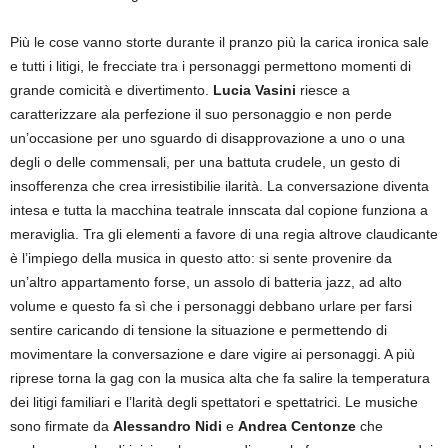
Più le cose vanno storte durante il pranzo più la carica ironica sale
e tutti i litigi, le frecciate tra i personaggi permettono momenti di
grande comicità e divertimento.
Lucia Vasini
riesce a
caratterizzare ala perfezione il suo personaggio e non perde
un’occasione per uno sguardo di disapprovazione a uno o una
degli o delle commensali, per una battuta crudele, un gesto di
insofferenza che crea irresistibilie ilarità. La conversazione diventa
intesa e tutta la macchina teatrale innscata dal copione funziona a
meraviglia. Tra gli elementi a favore di una regia altrove claudicante
è l’impiego della musica in questo atto: si sente provenire da
un’altro appartamento forse, un assolo di batteria jazz, ad alto
volume e questo fa sì che i personaggi debbano urlare per farsi
sentire caricando di tensione la situazione e permettendo di
movimentare la conversazione e dare vigire ai personaggi. A più
riprese torna la gag con la musica alta che fa salire la temperatura
dei litigi familiari e l’larità degli spettatori e spettatrici. Le musiche
sono firmate da
Alessandro Nidi
e
Andrea Centonze
che