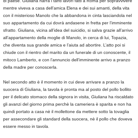
di paese. Giuliana narra i tanti lavori fatti a Roma per sopravvivere
mentre viveva a casa dell’amica Elena e dei sui amanti, della vita
con il misterioso Manolo che la abbandona in cinta lasciandola nel
suo appartamento da cui dovrà andasene in fretta per l’imminente
sfratto. Giuliana, vicina all’idea del suicidio, si salva grazie all’arrivo
all’appartamento della moglie di Manolo, in cerca di lui, Topazia,
che diventa sua grande amica e l’aiuta ad abortire. L’atto poi si
chiude con il rientro del marito da un funerale di un conoscente, il
mitoco Lamberto, e con l’annuncio dell’imminente arrivo a pranzo
della madre per conoscerla.
Nel secondo atto è il momento in cui deve arrivare a pranzo la
suocera di Giuliana, la tavola è pronta ma al posto del pollo bollito
per il delicato stomaco della signora in visita,
Giuliana
ha riscaldato
gli avanzi del giorno prima perchè la cameriera è sparita e non ha
quindi portato a casa nè il mollettone da mettere sotto la tovaglia
per assecondare gli standard della suocera, nè il pollo che doveva
essere messo in tavola.