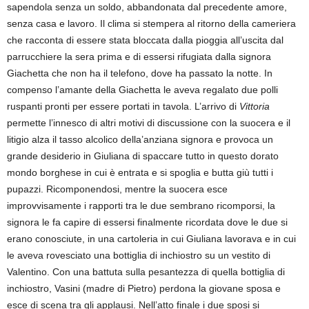
sapendola senza un soldo, abbandonata dal precedente amore,
senza casa e lavoro. Il clima si stempera al ritorno della cameriera
che racconta di essere stata bloccata dalla pioggia all’uscita dal
parrucchiere la sera prima e di essersi rifugiata dalla signora
Giachetta che non ha il telefono, dove ha passato la notte. In
compenso l’amante della Giachetta le aveva regalato due polli
ruspanti pronti per essere portati in tavola. L’arrivo di
Vittoria
permette l’innesco di altri motivi di discussione con la suocera e il
litigio alza il tasso alcolico della’anziana signora e provoca un
grande desiderio in Giuliana di spaccare tutto in questo dorato
mondo borghese in cui è entrata e si spoglia e butta giù tutti i
pupazzi. Ricomponendosi, mentre la suocera esce
improvvisamente i rapporti tra le due sembrano ricomporsi, la
signora le fa capire di essersi finalmente ricordata dove le due si
erano conosciute, in una cartoleria in cui Giuliana lavorava e in cui
le aveva rovesciato una bottiglia di inchiostro su un vestito di
Valentino. Con una battuta sulla pesantezza di quella bottiglia di
inchiostro, Vasini (madre di Pietro) perdona la giovane sposa e
esce di scena tra gli applausi. Nell’atto finale i due sposi si