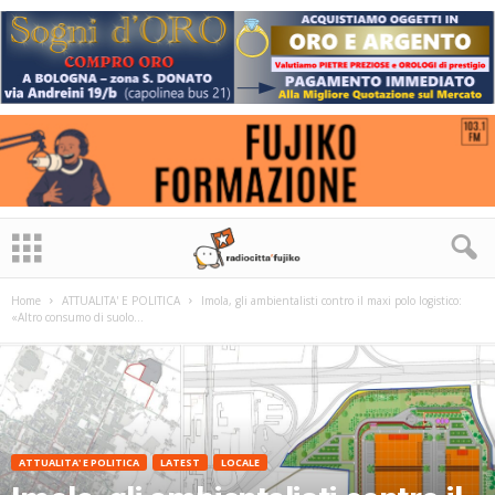
Home
ATTUALITA' E POLITICA
Imola, gli ambientalisti contro il maxi polo logistico:
«Altro consumo di suolo...
ATTUALITA' E POLITICA
LATEST
LOCALE