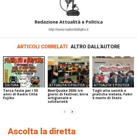
Redazione Attualità e Politica
http://www.radiocittafujiko.it
ARTICOLI CORRELATI
ALTRO DALL'AUTORE
CULTURA
ATTUALITA' E POLITICA
ATTUALITA' E POLITICA
Terza festa per i 50
BeerQuake 2026: tre
Tagli alla sanità e
anni di Radio Città
giorni di festival, birra
pratiche vietate, Fakir
Fujiko
artigianale e
è morto di Stato
solidarietà
Ascolta la diretta