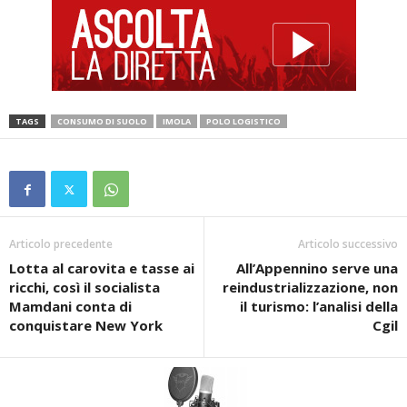
TAGS
CONSUMO DI SUOLO
IMOLA
POLO LOGISTICO
Articolo precedente
Articolo successivo
Lotta al carovita e tasse ai
All’Appennino serve una
ricchi, così il socialista
reindustrializzazione, non
Mamdani conta di
il turismo: l’analisi della
conquistare New York
Cgil