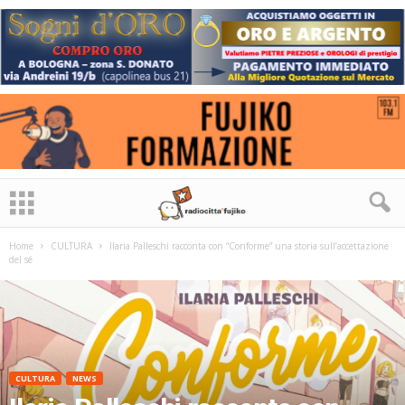
Home
CULTURA
Ilaria Palleschi racconta con “Conforme” una storia sull’accettazione
del sé
CULTURA
NEWS