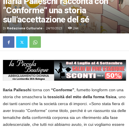
Ilaria Palleschi racconta con
“Conforme” una storia
sull’accettazione del sé
Di
Redazione Culturale
-
24/10/2023
244
Ilaria Palleschi
torna con
“Conforme”
, fumetto longform con una
storia che smaschera la
tossicità del mito della forma fisica
, uno
dei tanti canoni che la società cerca di imporci.
«Sono stata fiera di
aver trovato “Conforme” come titolo, perché è un riassunto sia delle
tematiche della conformità corporea sia un riferimento alla fase
adolescenziale, che tutti noi abbiamo avuto, in cui vogliamo essere