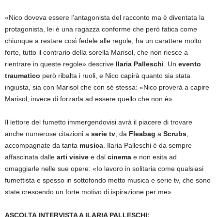
«Nico doveva essere l’antagonista del racconto ma è diventata la
protagonista, lei è una ragazza conforme che però fatica come
chiunque a restare così fedele alle regole, ha un carattere molto
forte, tutto il contrario della sorella Marisol, che non riesce a
rientrare in queste regole» descrive
Ilaria Palleschi
. Un
evento
traumatico
però ribalta i ruoli, e Nico capirà quanto sia stata
ingiusta, sia con Marisol che con sé stessa: «Nico proverà a capire
Marisol, invece di forzarla ad essere quello che non è».
Il lettore del fumetto immergendovisi avrà il piacere di trovare
anche numerose citazioni a
serie tv
, da
Fleabag
a
Scrubs
,
accompagnate da tanta
musica
. Ilaria Palleschi è da sempre
affascinata dalle
arti visive
e dal
cinema
e non esita ad
omaggiarle nelle sue opere: «Io lavoro in solitaria come qualsiasi
fumettista e spesso in sottofondo metto musica e serie tv, che sono
state crescendo un forte motivo di ispirazione per me».
ASCOLTA INTERVISTA A ILARIA PALLESCHI: