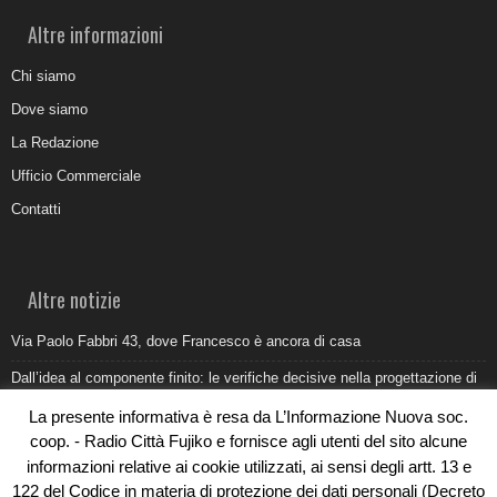
Altre informazioni
Chi siamo
Dove siamo
La Redazione
Ufficio Commerciale
Contatti
Altre notizie
Via Paolo Fabbri 43, dove Francesco è ancora di casa
Dall’idea al componente finito: le verifiche decisive nella progettazione di
uno stampo industriale
La presente informativa è resa da L’Informazione Nuova soc.
Belvedere Marittimo e il report ARPACAL 2026 sulla qualità del mare
coop. - Radio Città Fujiko e fornisce agli utenti del sito alcune
informazioni relative ai cookie utilizzati, ai sensi degli artt. 13 e
Come organizzare e allestire una camera ardente per l’ultimo saluto
122 del Codice in materia di protezione dei dati personali (Decreto