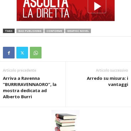
TAGS
BAO PUBLISHING
CONFORME
GRAPHIC NOVEL
Articolo precedente
Articolo successivo
Arriva a Ravenna
Arredo su misura: i
“BURRIRAVENNAORO”, la
vantaggi
mostra dedicata ad
Alberto Burri