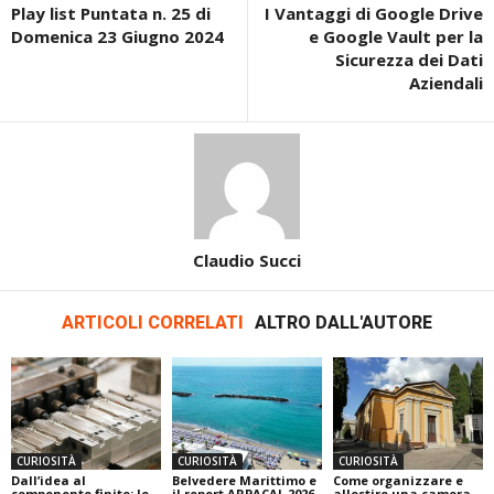
Play list Puntata n. 25 di
I Vantaggi di Google Drive
Domenica 23 Giugno 2024
e Google Vault per la
Sicurezza dei Dati
Aziendali
Claudio Succi
ARTICOLI CORRELATI
ALTRO DALL'AUTORE
CURIOSITÀ
CURIOSITÀ
CURIOSITÀ
Dall’idea al
Belvedere Marittimo e
Come organizzare e
componente finito: le
il report ARPACAL 2026
allestire una camera