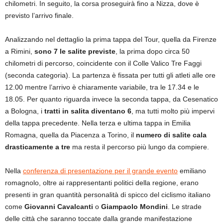
chilometri. In seguito, la corsa proseguirà fino a Nizza, dove è
previsto l’arrivo finale.
Analizzando nel dettaglio la prima tappa del Tour, quella da Firenze
a Rimini,
sono 7 le salite previste
, la prima dopo circa 50
chilometri di percorso, coincidente con il Colle Valico Tre Faggi
(seconda categoria). La partenza è fissata per tutti gli atleti alle ore
12.00 mentre l’arrivo è chiaramente variabile, tra le 17.34 e le
18.05. Per quanto riguarda invece la seconda tappa, da Cesenatico
a Bologna, i
tratti in salita diventano 6
, ma tutti molto più impervi
della tappa precedente. Nella terza e ultima tappa in Emilia
Romagna, quella da Piacenza a Torino, il
numero di salite cala
drasticamente a tre
ma resta il percorso più lungo da compiere.
Nella
conferenza di presentazione per il grande evento
emiliano
romagnolo, oltre ai rappresentanti politici della regione, erano
presenti in gran quantità personalità di spicco del ciclismo italiano
come
Giovanni Cavalcanti
o
Giampaolo Mondini
. Le strade
delle città che saranno toccate dalla grande manifestazione