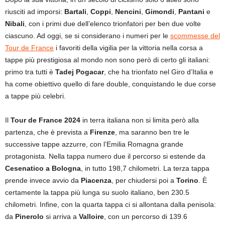
riusciti ad imporsi:
Bartali
,
Coppi
,
Nencini
,
Gimondi
,
Pantani
e
Nibali
, con i primi due dell’elenco trionfatori per ben due volte
ciascuno. Ad oggi, se si considerano i numeri per le
scommesse del
Tour de France
i favoriti della vigilia per la vittoria nella corsa a
tappe più prestigiosa al mondo non sono però di certo gli italiani:
primo tra tutti è
Tadej Pogacar
, che ha trionfato nel Giro d’Italia e
ha come obiettivo quello di fare double, conquistando le due corse
a tappe più celebri.
Il
Tour de France 2024
in terra italiana non si limita però alla
partenza, che è prevista a
Firenze
, ma saranno ben tre le
successive tappe azzurre, con l’Emilia Romagna grande
protagonista. Nella tappa numero due il percorso si estende da
Cesenatico a Bologna
, in tutto 198,7 chilometri. La terza tappa
prende invece avvio da
Piacenza
, per chiudersi poi a
Torino
. È
certamente la tappa più lunga su suolo italiano, ben 230.5
chilometri. Infine, con la quarta tappa ci si allontana dalla penisola:
da
Pinerolo
si arriva a
Valloire
, con un percorso di 139.6