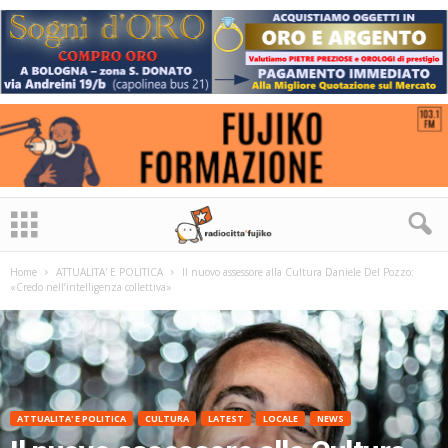
Home
ATTUALITA' E POLITICA
Il nuovo assessore alla Cultura Daniele Del Pozzo:
«Credo nell’intelligenza collettiva»
ATTUALITA' E POLITICA
CULTURA
LATEST
LOCALE
NEWS