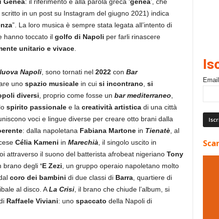
u Genea
: il riferimento è alla parola greca ‘
genéa
’, che
critto in un post su Instagram del giugno 2021) indica
enza
”. La loro musica è sempre stata legata all’intento di
te hanno toccato il
golfo di Napoli
per farli rinascere
mente unitario e vivace
.
Is
Nuova Napoli
, sono tornati nel
2022
con
Bar
Email
eare uno
spazio musicale
in cui
si incontrano
,
si
poli diversi
, proprio come fosse un
bar mediterraneo
,
lo
spirito passionale
e la
creatività artistica
di una città
Si uniscono voci e lingue diverse per creare otto brani dalla
oerente
: dalla napoletana
Fabiana Martone
in
Tienatè
, al
Scar
ncese
Célia Kameni
in
Marechià
, il singolo uscito in
i attraverso il suono del batterista afrobeat nigeriano
Tony
n brano degli
‘E Zezi
, un gruppo operaio napoletano molto
 dal
coro dei bambini
di due classi di
Barra
, quartiere di
bale al disco. A
La Crisi
, il brano che chiude l’album, si
di
Raffaele Viviani
: uno
spaccato
della Napoli di