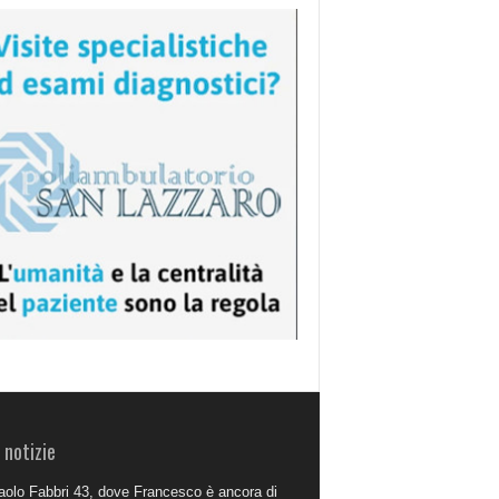
 notizie
aolo Fabbri 43, dove Francesco è ancora di