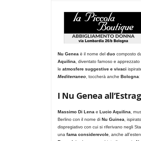
Nu Genea
è il nome del
duo
composto dai
Aquilina
, diventato famoso e apprezzato a
le
atmosfere suggestive e vivaci
ispirat
Mediterraneo
, toccherà anche
Bologna
:
I Nu Genea all’Estra
Massimo Di Lena
e
Lucio Aquilina
, mus
Berlino con il nome di
Nu Guinea
, ispirat
dispregiativo con cui si riferivano negli Stat
una
fama considerevole
, anche all’este