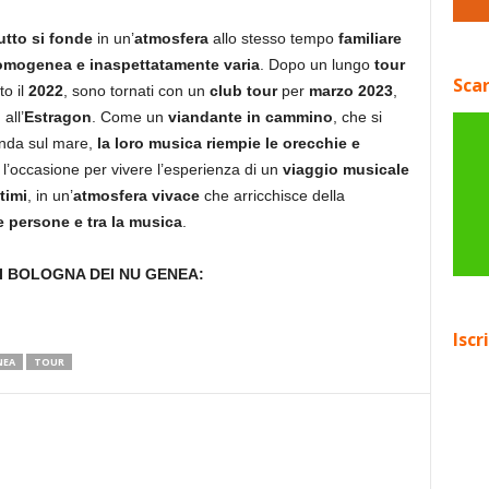
utto si fonde
in un’
atmosfera
allo stesso tempo
familiare
omogenea e inaspettatamente varia
. Dopo un lungo
tour
Scar
to il
2022
, sono tornati con un
club tour
per
marzo 2023
,
o
all’
Estragon
. Come un
viandante in cammino
, che si
canda sul mare,
la loro musica riempie le orecchie e
 l’occasione per vivere l’esperienza di un
viaggio musicale
timi
, in un’
atmosfera
vivace
che arricchisce della
e persone e tra la musica
.
I BOLOGNA DEI NU GENEA:
Iscr
NEA
TOUR