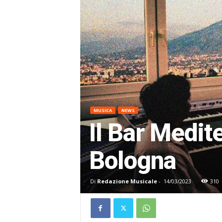
MUSICA
NEWS
Il Bar Medit
Bologna
Di
Redazione Musicale
-
14/03/2023
310