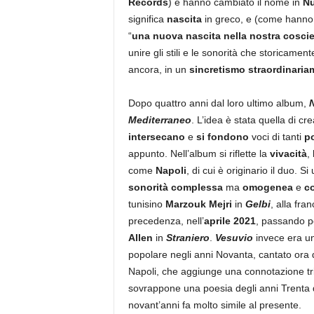
Records
) e hanno cambiato il nome in
N
significa
nascita
in greco, e (come hanno s
“
una nuova nascita nella nostra cosci
unire gli stili e le sonorità che storicamen
ancora, in un
sincretismo straordinaria
Dopo quattro anni dal loro ultimo album,
Mediterraneo
. L’idea è stata quella di cr
intersecano
e
si fondono
voci di tanti
po
appunto. Nell’album si riflette la
vivacità
, 
come
Napoli
, di cui è originario il duo. 
sonorità complessa
ma
omogenea
e
c
tunisino
Marzouk Mejri
in
Gelbi
, alla fra
precedenza, nell’
aprile 2021
, passando po
Allen
in
Straniero
.
Vesuvio
invece era u
popolare negli anni Novanta, cantato ora
Napoli, che aggiunge una connotazione tri
sovrappone una poesia degli anni Trenta 
novant’anni fa molto simile al presente.