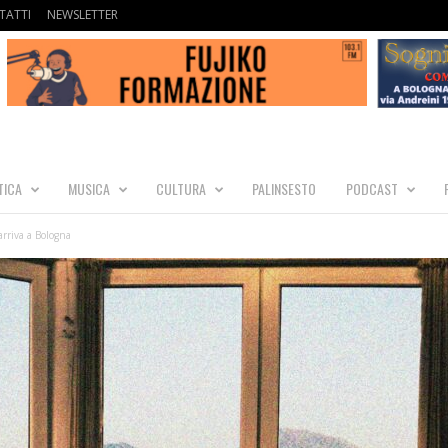
TATTI
NEWSLETTER
TICA
MUSICA
CULTURA
PALINSESTO
PODCAST
rriva a Bologna