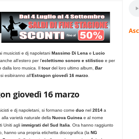
Asc
 musicisti e dj napoletani
Massimo Di Lena
e
Lucio
nche all’estero per l’
eclettismo sonoro e stilistico
e per
e dalla loro musica. Il
tour
del loro ultimo album,
Bar
 si esibiranno all’
Estragon giovedì 16 marzo
.
gon giovedì 16 marzo
icisti e dj napoletani, si formano come
duo
nel
2014
a
o alla varietà naturale della
Nuova Guinea
e al nome
i Uniti agli
immigrati del Sud Italia
. Ora hanno raggiunto
ro, hanno una propria etichetta discografica (la
NG