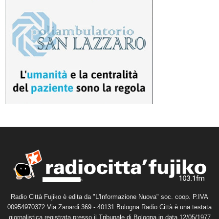
Radio Città Fujiko è edita da "L'Informazione Nuova" soc. coop. P.IVA
00954970372 Via Zanardi 369 - 40131 Bologna Radio Città è una testata
giornalistica registrata presso il Tribunale di Bologna in data 12/05/1977