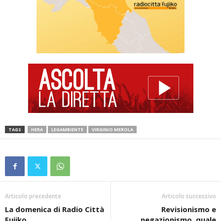
TAGS
HERA
LEGAMBIENTE
VIRGINIO MEROLA
Articolo precedente
Articolo successivo
La domenica di Radio Città
Revisionismo e
Fujiko
negazionismo, quale