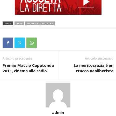
TAGS
ARTE
MODENA
MOSTRE
Articolo precedente
Articolo successivo
Premio Maccio Capatonda
La meritocrazia è un
2011, cinema alla radio
trucco neoliberista
admin