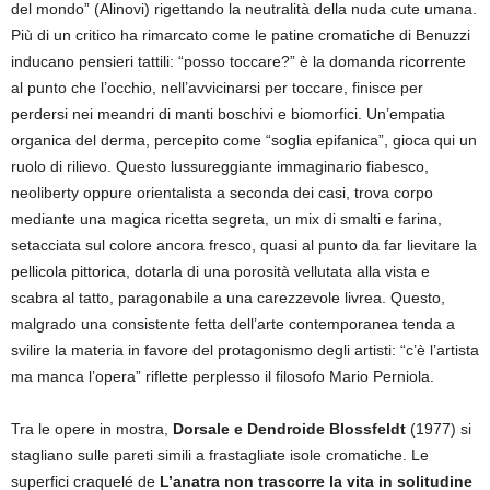
del mondo” (Alinovi) rigettando la neutralità della nuda cute umana.
Più di un critico ha rimarcato come le patine cromatiche di Benuzzi
inducano pensieri tattili: “posso toccare?” è la domanda ricorrente
al punto che l’occhio, nell’avvicinarsi per toccare, finisce per
perdersi nei meandri di manti boschivi e biomorfici. Un’empatia
organica del derma, percepito come “soglia epifanica”, gioca qui un
ruolo di rilievo. Questo lussureggiante immaginario fiabesco,
neoliberty oppure orientalista a seconda dei casi, trova corpo
mediante una magica ricetta segreta, un mix di smalti e farina,
setacciata sul colore ancora fresco, quasi al punto da far lievitare la
pellicola pittorica, dotarla di una porosità vellutata alla vista e
scabra al tatto, paragonabile a una carezzevole livrea. Questo,
malgrado una consistente fetta dell’arte contemporanea tenda a
svilire la materia in favore del protagonismo degli artisti: “c’è l’artista
ma manca l’opera” riflette perplesso il filosofo Mario Perniola.
Tra le opere in mostra,
Dorsale e Dendroide Blossfeldt
(1977) si
stagliano sulle pareti simili a frastagliate isole cromatiche. Le
superfici craquelé de
L’anatra non trascorre la vita in solitudine