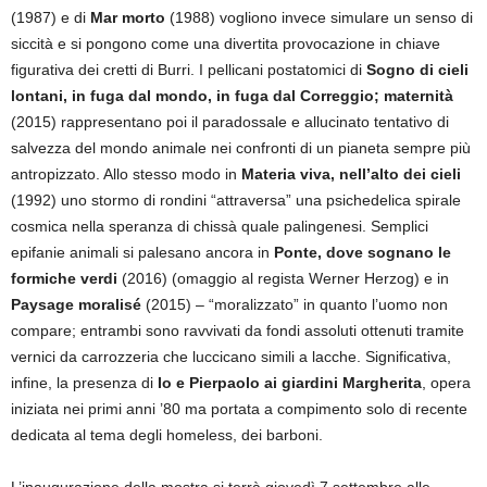
(1987) e di
Mar morto
(1988) vogliono invece simulare un senso di
siccità e si pongono come una divertita provocazione in chiave
figurativa dei cretti di Burri. I pellicani postatomici di
Sogno di cieli
lontani, in fuga dal mondo, in fuga dal Correggio; maternità
(2015) rappresentano poi il paradossale e allucinato tentativo di
salvezza del mondo animale nei confronti di un pianeta sempre più
antropizzato. Allo stesso modo in
Materia viva, nell’alto dei cieli
(1992) uno stormo di rondini “attraversa” una psichedelica spirale
cosmica nella speranza di chissà quale palingenesi. Semplici
epifanie animali si palesano ancora in
Ponte, dove sognano le
formiche verdi
(2016) (omaggio al regista Werner Herzog) e in
Paysage moralisé
(2015) – “moralizzato” in quanto l’uomo non
compare; entrambi sono ravvivati da fondi assoluti ottenuti tramite
vernici da carrozzeria che luccicano simili a lacche. Significativa,
infine, la presenza di
Io e Pierpaolo ai giardini Margherita
, opera
iniziata nei primi anni ’80 ma portata a compimento solo di recente
dedicata al tema degli homeless, dei barboni.