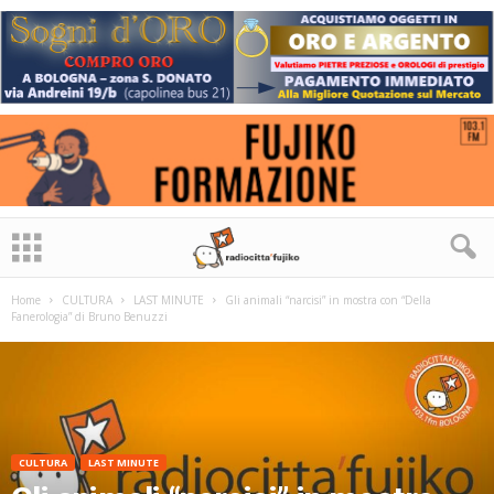
Home
CULTURA
LAST MINUTE
Gli animali “narcisi” in mostra con “Della
Fanerologia” di Bruno Benuzzi
CULTURA
LAST MINUTE