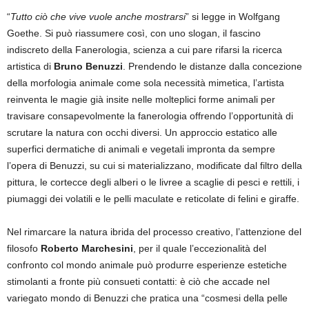
“
Tutto ciò che vive vuole anche mostrarsi
” si legge in Wolfgang
Goethe. Si può riassumere così, con uno slogan, il fascino
indiscreto della Fanerologia, scienza a cui pare rifarsi la ricerca
artistica di
Bruno Benuzzi
. Prendendo le distanze dalla concezione
della morfologia animale come sola necessità mimetica, l’artista
reinventa le magie già insite nelle molteplici forme animali per
travisare consapevolmente la fanerologia offrendo l’opportunità di
scrutare la natura con occhi diversi. Un approccio estatico alle
superfici dermatiche di animali e vegetali impronta da sempre
l’opera di Benuzzi, su cui si materializzano, modificate dal filtro della
pittura, le cortecce degli alberi o le livree a scaglie di pesci e rettili, i
piumaggi dei volatili e le pelli maculate e reticolate di felini e giraffe.
Nel rimarcare la natura ibrida del processo creativo, l’attenzione del
filosofo
Roberto Marchesini
, per il quale l’eccezionalità del
confronto col mondo animale può produrre esperienze estetiche
stimolanti a fronte più consueti contatti: è ciò che accade nel
variegato mondo di Benuzzi che pratica una “cosmesi della pelle