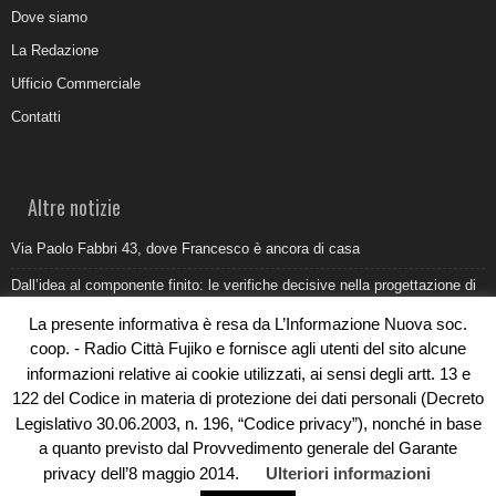
Dove siamo
La Redazione
Ufficio Commerciale
Contatti
Altre notizie
Via Paolo Fabbri 43, dove Francesco è ancora di casa
Dall’idea al componente finito: le verifiche decisive nella progettazione di
uno stampo industriale
La presente informativa è resa da L’Informazione Nuova soc.
Belvedere Marittimo e il report ARPACAL 2026 sulla qualità del mare
coop. - Radio Città Fujiko e fornisce agli utenti del sito alcune
informazioni relative ai cookie utilizzati, ai sensi degli artt. 13 e
Come organizzare e allestire una camera ardente per l’ultimo saluto
122 del Codice in materia di protezione dei dati personali (Decreto
Umidità di risalita in casa, come riconoscere i segnali veri
Legislativo 30.06.2003, n. 196, “Codice privacy”), nonché in base
a quanto previsto dal Provvedimento generale del Garante
privacy dell’8 maggio 2014.
Ulteriori informazioni