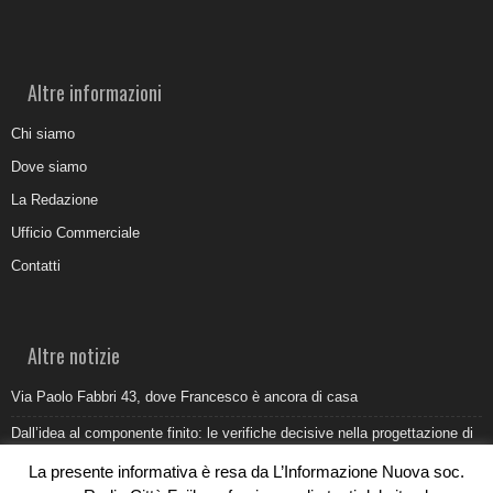
Altre informazioni
Chi siamo
Dove siamo
La Redazione
Ufficio Commerciale
Contatti
Altre notizie
Via Paolo Fabbri 43, dove Francesco è ancora di casa
Dall’idea al componente finito: le verifiche decisive nella progettazione di
uno stampo industriale
La presente informativa è resa da L’Informazione Nuova soc.
Belvedere Marittimo e il report ARPACAL 2026 sulla qualità del mare