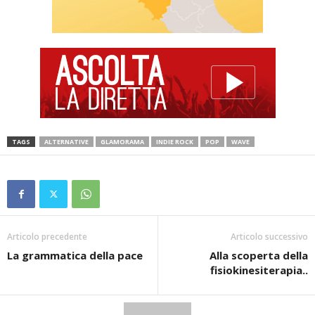
TAGS
ALTERNATIVE
GLAMORAMA
INDIE ROCK
POP
WAVE
Articolo precedente
Articolo successivo
La grammatica della pace
Alla scoperta della
fisiokinesiterapia..