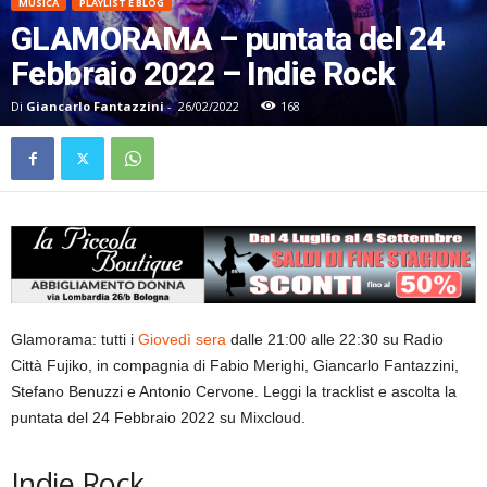
MUSICA
PLAYLIST E BLOG
GLAMORAMA – puntata del 24
Febbraio 2022 – Indie Rock
Di
Giancarlo Fantazzini
-
26/02/2022
168
Glamorama: tutti i
Giovedì sera
dalle 21:00 alle 22:30 su Radio
Città Fujiko, in compagnia di Fabio Merighi, Giancarlo Fantazzini,
Stefano Benuzzi e Antonio Cervone. Leggi la tracklist e ascolta la
puntata del 24 Febbraio 2022 su Mixcloud.
Indie Rock