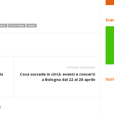
Scar
 ROCK
POST PUNK
WAVE
Articolo successivo
da
Cosa succede in città: eventi e concerti
Iscr
a Bologna dal 22 al 28 aprile
i