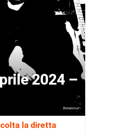
rile 2024 –
Bebaloncar
colta la diretta