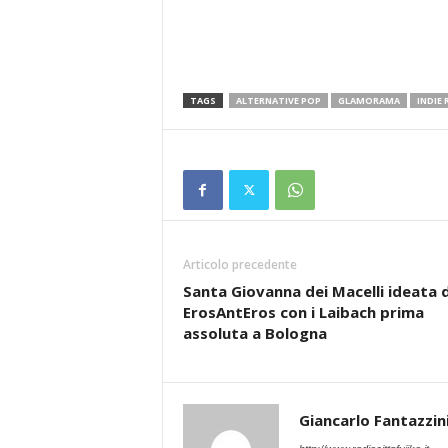
TAGS
ALTERNATIVE POP
GLAMORAMA
INDIE
Articolo precedente
Santa Giovanna dei Macelli ideata 
ErosAntEros con i Laibach prima
assoluta a Bologna
Giancarlo Fantazzin