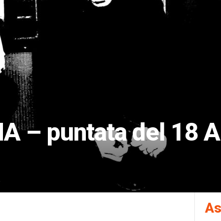
– puntata del 18 Ap
As