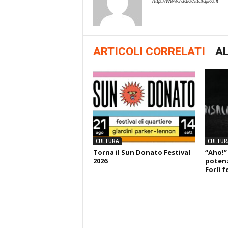
http://www.radiocittafujiko.it
ARTICOLI CORRELATI
AL
CULTURA
CULTUR
Torna il Sun Donato Festival
“Aho!”
2026
potenza
Forlì f