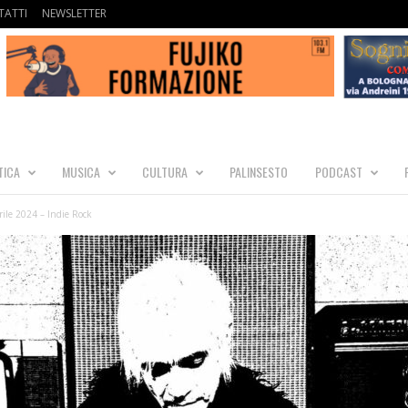
ATTI
NEWSLETTER
TICA
MUSICA
CULTURA
PALINSESTO
PODCAST
le 2024 – Indie Rock