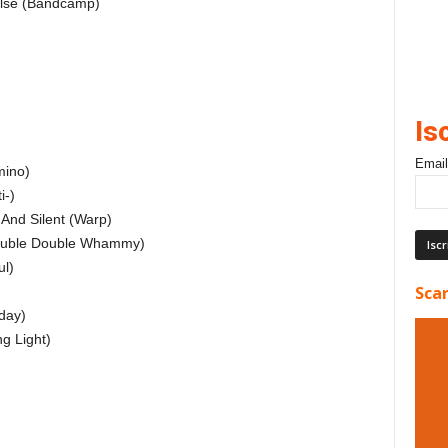
se (Bandcamp)
Is
Email
ino)
i-)
nd Silent (Warp)
Double Double Whammy)
l)
Scar
day)
g Light)