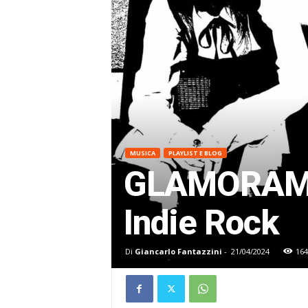
MUSICA
PLAYLIST E BLOG
GLAMORAMA 
Indie Rock
Di
Giancarlo Fantazzini
-
21/04/2024
164