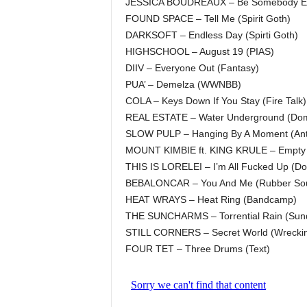
JESSICA BOUDREAUX – Be Somebody El
FOUND SPACE – Tell Me (Spirit Goth)
DARKSOFT – Endless Day (Spirti Goth)
HIGHSCHOOL – August 19 (PIAS)
DIIV – Everyone Out (Fantasy)
PUA’ – Demelza (WWNBB)
COLA – Keys Down If You Stay (Fire Talk)
REAL ESTATE – Water Underground (Dom
SLOW PULP – Hanging By A Moment (Ant
MOUNT KIMBIE ft. KING KRULE – Empty A
THIS IS LORELEI – I’m All Fucked Up (
BEBALONCAR – You And Me (Rubber Sou
HEAT WRAYS – Heat Ring (Bandcamp)
THE SUNCHARMS – Torrential Rain (Sun
STILL CORNERS – Secret World (Wreckin
FOUR TET – Three Drums (Text)