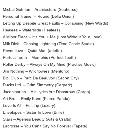
Michal Gutman – Architecture (Seahorse)
Personal Trainer – Round (Bella Union)
Letting Up Despite Great Faults – Collapsing (New Words)
Healees – Waterslide (Healees)
A Minor Place – It’s You + Me (Lost Without Your Love)
Milk Dick – Chasing Lightning (Time Castle Studio)
Reventlove – Quiet Man (adeffe)
Perfect Teeth – Memphis (Perfect Teeth)
Roller Derby – Always On My Mind (Practise Music)
Jim Nothing – Wildflowers (Meritorio)
Bibi Club – Parc De Beauvoir (Secret City)
Ducks Ltd. – Grim Simmetry (Carpark)
Jacobinarina – His Lyrics Are Disastrous (Cargo)
Art Brut – Emily Kane (Fierce Panda)
Love Is All – Felt Tip (Luxury)
Envelopes – Sister In Love (Brille)
Stars – Ageless Beauty (Arts & Crafts)
Lacrosse – You Can’t Say No Forever (Tapete)