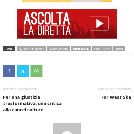
TAGS
ALTERNATIVE POP
GLAMORAMA
INDIE ROCK
POST PUNK
WAVE
Articolo precedente
Articolo successivo
Per una giustizia
Far West Ska
trasformativa, una critica
alla cancel culture