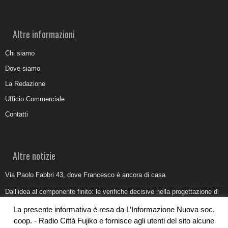
Altre informazioni
Chi siamo
Dove siamo
La Redazione
Ufficio Commerciale
Contatti
Altre notizie
Via Paolo Fabbri 43, dove Francesco è ancora di casa
Dall’idea al componente finito: le verifiche decisive nella progettazione di
uno stampo industriale
La presente informativa è resa da L’Informazione Nuova soc.
Belvedere Marittimo e il report ARPACAL 2026 sulla qualità del mare
coop. - Radio Città Fujiko e fornisce agli utenti del sito alcune