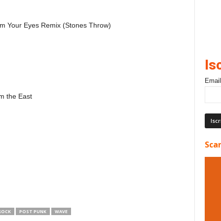
m Your Eyes Remix (Stones Throw)
Is
Email
 the East
Scar
 ROCK
POST PUNK
WAVE