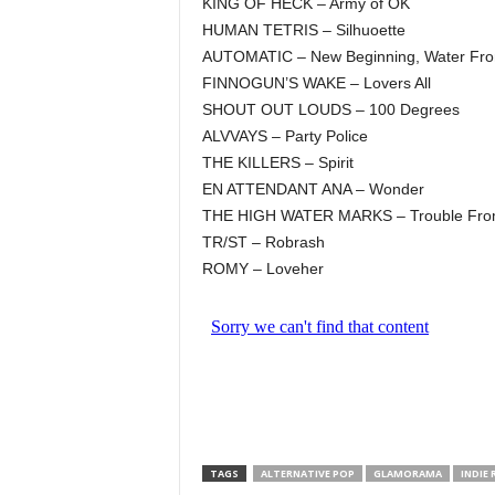
KING OF HECK – Army of OK
HUMAN TETRIS – Silhuoette
AUTOMATIC – New Beginning, Water Fro
FINNOGUN’S WAKE – Lovers All
SHOUT OUT LOUDS – 100 Degrees
ALVVAYS – Party Police
THE KILLERS – Spirit
EN ATTENDANT ANA – Wonder
THE HIGH WATER MARKS – Trouble From
TR/ST – Robrash
ROMY – Loveher
TAGS
ALTERNATIVE POP
GLAMORAMA
INDIE