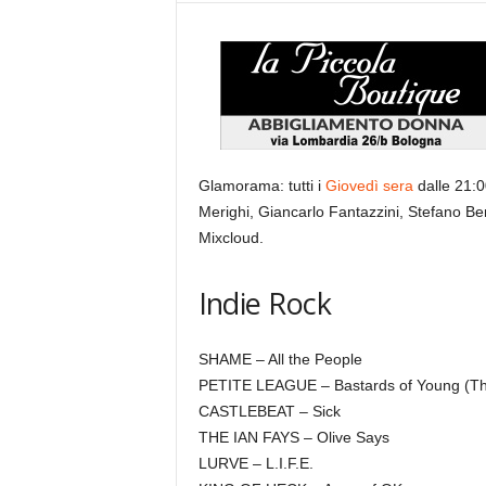
Glamorama: tutti i
Giovedì sera
dalle 21:0
Merighi, Giancarlo Fantazzini, Stefano B
Mixcloud.
Indie Rock
SHAME – All the People
PETITE LEAGUE – Bastards of Young (T
CASTLEBEAT – Sick
THE IAN FAYS – Olive Says
LURVE – L.I.F.E.