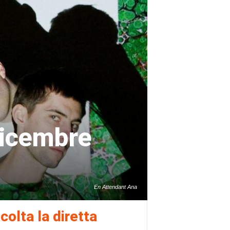
icembre
En Attendant Ana
colta la diretta