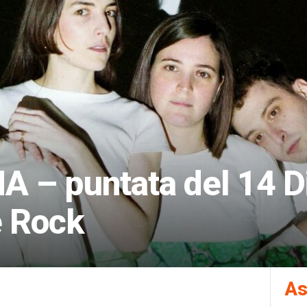
– puntata del 14 D
e Rock
As