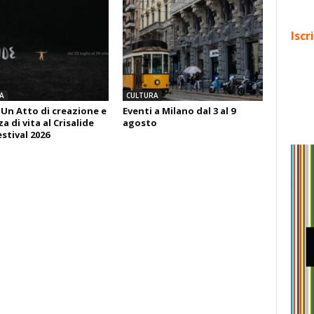
Iscr
A
CULTURA
 Un Atto di creazione e
Eventi a Milano dal 3 al 9
 di vita al Crisalide
agosto
estival 2026