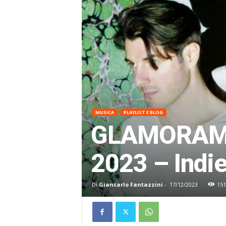
MUSICA
PLAYLIST E BLOG
GLAMORAMA 
2023 – Indi
Di
Giancarlo Fantazzini
-
17/12/2023
151