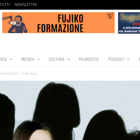
TATTI
NEWSLETTER
TICA
MUSICA
CULTURA
PALINSESTO
PODCAST
embre 2023 – Indie Rock