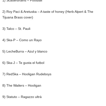
1) Scatterbrains – Football
2) Roy Paci & Aretuska – A taste of honey (Herb Alpert & The
Tijuana Brass cover)
3) Talco – St. Pauli
4) Ska-P – Como un Rayo
5) LecheBurra – Azul y blanco
6) Ska-J – Te gusta el futbol
7) RedSka – Hooligan Rudeboys
8) The Wailers – Hooligan
9) Statuto – Ragazzo ultrà