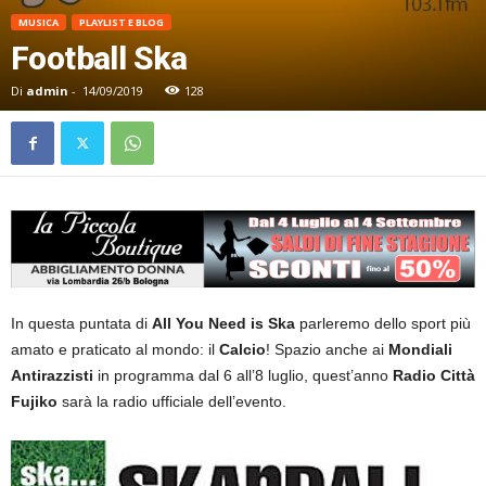
MUSICA
PLAYLIST E BLOG
Football Ska
Di
admin
-
14/09/2019
128
In questa puntata di
All You Need is Ska
parleremo dello sport più
amato e praticato al mondo: il
Calcio
! Spazio anche ai
Mondiali
Antirazzisti
in programma dal 6 all’8 luglio, quest’anno
Radio Città
Fujiko
sarà la radio ufficiale dell’evento.