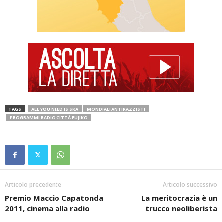
TAGS
ALL YOU NEED IS SKA
MONDIALI ANTIRAZZISTI
PROGRAMMI RADIO CITTÀ FUJIKO
Articolo precedente
Articolo successivo
Premio Maccio Capatonda
La meritocrazia è un
2011, cinema alla radio
trucco neoliberista