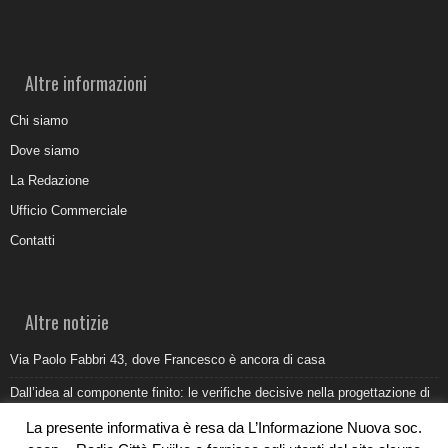
Altre informazioni
Chi siamo
Dove siamo
La Redazione
Ufficio Commerciale
Contatti
Altre notizie
Via Paolo Fabbri 43, dove Francesco è ancora di casa
Dall’idea al componente finito: le verifiche decisive nella progettazione di
uno stampo industriale
La presente informativa è resa da L’Informazione Nuova soc.
Belvedere Marittimo e il report ARPACAL 2026 sulla qualità del mare