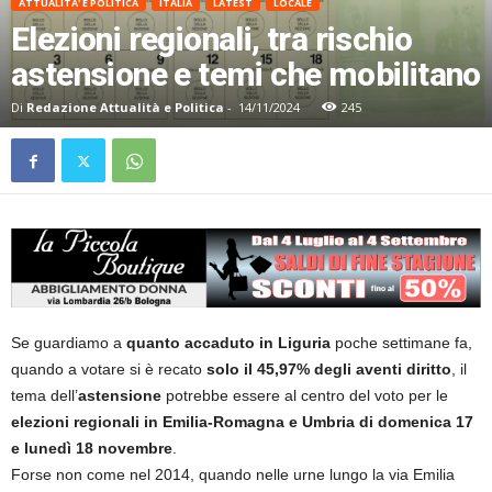
ATTUALITA' E POLITICA
ITALIA
LATEST
LOCALE
Elezioni regionali, tra rischio
astensione e temi che mobilitano
Di
Redazione Attualità e Politica
-
14/11/2024
245
Se guardiamo a
quanto accaduto in Liguria
poche settimane fa,
quando a votare si è recato
solo il 45,97% degli aventi diritto
, il
tema dell’
astensione
potrebbe essere al centro del voto per le
elezioni regionali in Emilia-Romagna e Umbria di domenica 17
e lunedì 18 novembre
.
Forse non come nel 2014, quando nelle urne lungo la via Emilia