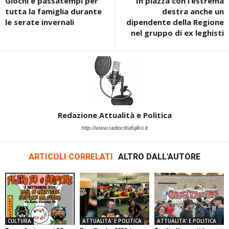
Giochi e passatempi per
In piazza con l’estrema
tutta la famiglia durante
destra anche un
le serate invernali
dipendente della Regione
nel gruppo di ex leghisti
Redazione Attualità e Politica
http://www.radiocittafujiko.it
ARTICOLI CORRELATI
ALTRO DALL'AUTORE
CULTURA
ATTUALITA' E POLITICA
ATTUALITA' E POLITICA