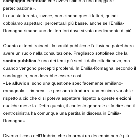
campagna elettorale
che aveva spinto a una maggiore
partecipazione».
In questa tornata, invece, non ci sono questi fattori, quindi
dobbiamo aspettarci percentuali più basse, anche se l’Emilia-
Romagna rimane uno dei territori dove si vota mediamente di più.
Quanto ai temi trainanti, la sanità pubblica e l’alluvione potrebbero
avere un ruolo nella consultazione. Pregliasco sottolinea che la
sanità pubblica
è uno dei temi più sentiti dalla cittadinanza, ma
quando vengono percepiti problemi. In Emilia-Romagna, secondo il
sondaggista, non dovrebbe essere così.
«
Le alluvioni
sono una questione specifacemente emiliano-
romagnola – rimarca – e possono introdurre una minima variabile
rispetto a ciò che ci si poteva aspettare rispetto a queste elezioni
qualche mese fa. Detto questo, il contesto generale ci fa dire che il
centrosinistra ha comunque una partita in discesa in Emilia-
Romagna».
Diverso il caso dell’Umbria, che da ormai un decennio non è più