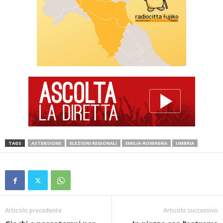
TAGS
ASTENSIONE
ELEZIONI REGIONALI
EMILIA-ROMAGNA
UMBRIA
Articolo precedente
Articolo successivo