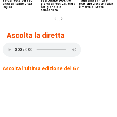
Terza festa per i 50
BeerQuake 2026: tre
Tagli alla sanità e
anni di Radio Città
giorni di festival, birra
pratiche vietate, Fakir
Fujiko
artigianale e
è morto di Stato
solidarietà
Ascolta la diretta
Ascolta l'ultima edizione del Gr