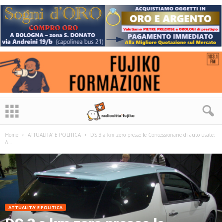
Home
ATTUALITA' E POLITICA
DS 3 a km zero presso le Concessionarie di auto usate:
A...
ATTUALITA' E POLITICA