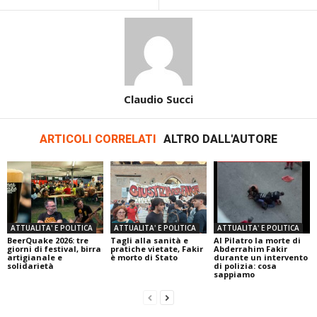
Claudio Succi
ARTICOLI CORRELATI
ALTRO DALL'AUTORE
ATTUALITA' E POLITICA
ATTUALITA' E POLITICA
ATTUALITA' E POLITICA
BeerQuake 2026: tre
Tagli alla sanità e
Al Pilatro la morte di
giorni di festival, birra
pratiche vietate, Fakir
Abderrahim Fakir
artigianale e
è morto di Stato
durante un intervento
solidarietà
di polizia: cosa
sappiamo