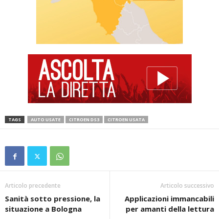
TAGS
AUTO USATE
CITROEN DS3
CITROEN USATA
Articolo precedente
Articolo successivo
Sanità sotto pressione, la
Applicazioni immancabili
situazione a Bologna
per amanti della lettura