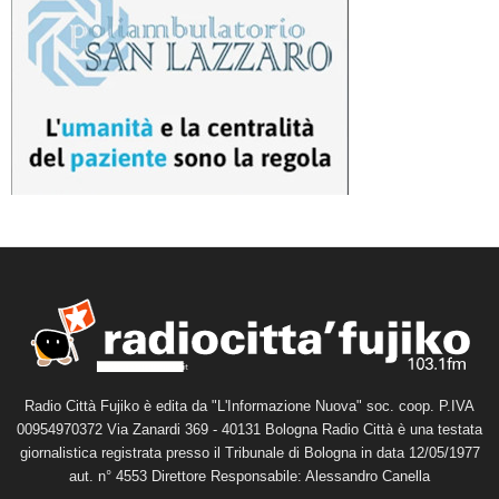
Radio Città Fujiko è edita da "L'Informazione Nuova" soc. coop. P.IVA
00954970372 Via Zanardi 369 - 40131 Bologna Radio Città è una testata
giornalistica registrata presso il Tribunale di Bologna in data 12/05/1977
aut. n° 4553 Direttore Responsabile: Alessandro Canella