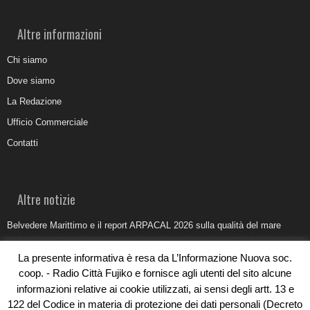
Altre informazioni
Chi siamo
Dove siamo
La Redazione
Ufficio Commerciale
Contatti
Altre notizie
Belvedere Marittimo e il report ARPACAL 2026 sulla qualità del mare
Come organizzare e allestire una camera ardente per l’ultimo saluto
La presente informativa è resa da L’Informazione Nuova soc.
Umidità di risalita in casa, come riconoscere i segnali veri
coop. - Radio Città Fujiko e fornisce agli utenti del sito alcune
informazioni relative ai cookie utilizzati, ai sensi degli artt. 13 e
Torna il Sun Donato Festival 2026
122 del Codice in materia di protezione dei dati personali (Decreto