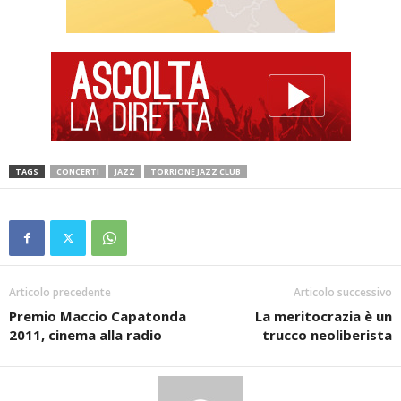
TAGS
CONCERTI
JAZZ
TORRIONE JAZZ CLUB
Articolo precedente
Articolo successivo
Premio Maccio Capatonda
La meritocrazia è un
2011, cinema alla radio
trucco neoliberista