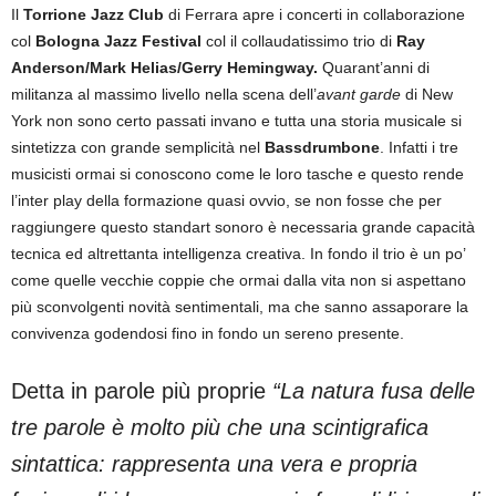
Il
Torrione Jazz Club
di Ferrara apre i concerti in collaborazione
col
Bologna Jazz Festival
col il collaudatissimo trio di
Ray
Anderson/Mark Helias/Gerry Hemingway.
Quarant’anni di
militanza al massimo livello nella scena dell’
avant garde
di New
York non sono certo passati invano e tutta una storia musicale si
sintetizza con grande semplicità nel
Bassdrumbone
. Infatti i tre
musicisti ormai si conoscono come le loro tasche e questo rende
l’inter play della formazione quasi ovvio, se non fosse che per
raggiungere questo standart sonoro è necessaria grande capacità
tecnica ed altrettanta intelligenza creativa. In fondo il trio è un po’
come quelle vecchie coppie che ormai dalla vita non si aspettano
più sconvolgenti novità sentimentali, ma che sanno assaporare la
convivenza godendosi fino in fondo un sereno presente.
Detta in parole più proprie
“La natura fusa delle
tre parole è molto più che una scintigrafica
sintattica: rappresenta una vera e propria