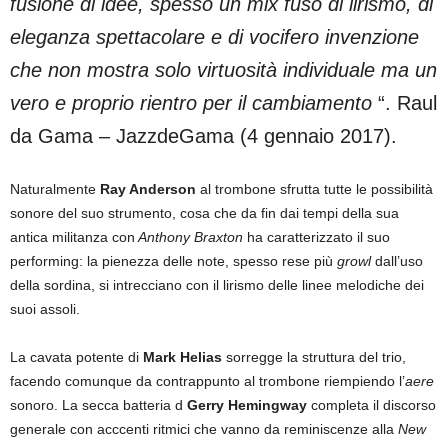
fusione di idee, spesso un mix fuso di lirismo, di
eleganza spettacolare e di vocifero invenzione
che non mostra solo virtuosità individuale ma un
vero e proprio rientro per il cambiamento
“. Raul
da Gama – JazzdeGama (4 gennaio 2017).
Naturalmente
Ray Anderson
al trombone sfrutta tutte le possibilità
sonore del suo strumento, cosa che da fin dai tempi della sua
antica militanza con
Anthony Braxton
ha caratterizzato il suo
performing: la pienezza delle note, spesso rese più
growl
dall’uso
della sordina, si intrecciano con il lirismo delle linee melodiche dei
suoi assoli.
La cavata potente di
Mark Helias
sorregge la struttura del trio,
facendo comunque da contrappunto al trombone riempiendo l’
aere
sonoro. La secca batteria d
Gerry Hemingway
completa il discorso
generale con acccenti ritmici che vanno da reminiscenze alla
New