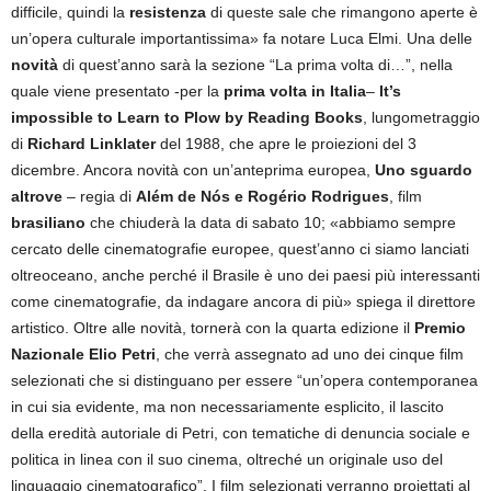
difficile, quindi la
resistenza
di queste sale che rimangono aperte è
un’opera culturale importantissima» fa notare Luca Elmi. Una delle
novità
di quest’anno sarà la sezione “La prima volta di…”, nella
quale viene presentato -per la
prima volta in Italia
–
It’s
impossible to Learn to Plow by Reading Books
, lungometraggio
di
Richard Linklater
del 1988, che apre le proiezioni del 3
dicembre. Ancora novità con un’anteprima europea,
Uno sguardo
altrove
– regia di
Além de Nós e Rogério Rodrigues
, film
brasiliano
che chiuderà la data di sabato 10; «abbiamo sempre
cercato delle cinematografie europee, quest’anno ci siamo lanciati
oltreoceano, anche perché il Brasile è uno dei paesi più interessanti
come cinematografie, da indagare ancora di più» spiega il direttore
artistico. Oltre alle novità, tornerà con la quarta edizione il
Premio
Nazionale Elio Petri
, che verrà assegnato ad uno dei cinque film
selezionati che si distinguano per essere “un’opera contemporanea
in cui sia evidente, ma non necessariamente esplicito, il lascito
della eredità autoriale di Petri, con tematiche di denuncia sociale e
politica in linea con il suo cinema, oltreché un originale uso del
linguaggio cinematografico”. I film selezionati verranno proiettati al