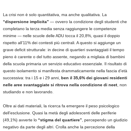
La crisi non è solo quantitativa, ma anche qualitativa. La
“dispersione implicita”
— ovvero la condizione degli studenti che
completano la terza media senza raggiungere le competenze
minime — nelle scuole delle ADU tocca il 20,8%, quasi il doppio
rispetto all’11% dei contesti più centrali. A questo si aggiunge un
grave deficit strutturale: in decine di quartieri svantaggiati il tempo
pieno è carente o del tutto assente, negando a migliaia di bambini
della scuola primaria un servizio educativo essenziale. Il risultato di
questo isolamento si manifesta drammaticamente nella fascia d’età
successiva: tra i 15 e i 29 anni,
ben il 35,6% dei giovani residenti
nelle aree svantaggiate si ritrova nella condizione di neet
, non
studiando e non lavorando.
Oltre ai dati materiali, la ricerca fa emergere il peso psicologico
dell’esclusione. Quasi la metà degli adolescenti delle periferie
(49,1%) avverte lo
“stigma del quartiere”
, percependo un giudizio
negativo da parte degli altri. Crolla anche la percezione della