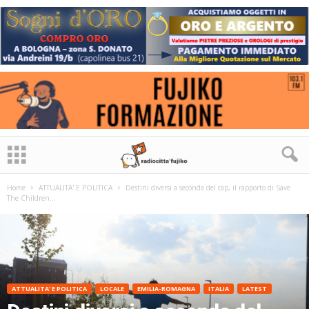
Home
ATTUALITA' E POLITICA
Destini diversi a seconda del cap, il rapporto di Save
The Children...
ATTUALITA' E POLITICA
LOCALE
EMILIA-ROMAGNA
ITALIA
LATEST