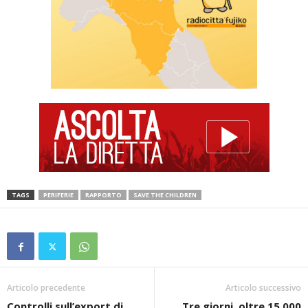
TAGS
PERIFERIE
RAPPORTO
SAVE THE CHILDREN
Articolo precedente
Articolo successivo
Controlli sull’export di
Tre giorni, oltre 15.000