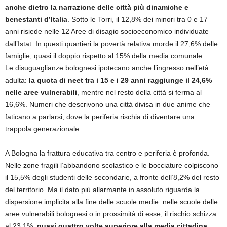
anche dietro la narrazione delle città più dinamiche e
benestanti d’Italia
. Sotto le Torri, il 12,8% dei minori tra 0 e 17
anni risiede nelle 12 Aree di disagio socioeconomico individuate
dall’Istat. In questi quartieri la povertà relativa morde il 27,6% delle
famiglie, quasi il doppio rispetto al 15% della media comunale.
Le disuguaglianze bolognesi ipotecano anche l’ingresso nell’età
adulta:
la quota di neet tra i 15 e i 29 anni raggiunge il 24,6%
nelle aree vulnerabili
, mentre nel resto della città si ferma al
16,6%. Numeri che descrivono una città divisa in due anime che
faticano a parlarsi, dove la periferia rischia di diventare una
trappola generazionale.
A Bologna la frattura educativa tra centro e periferia è profonda.
Nelle zone fragili l’abbandono scolastico e le bocciature colpiscono
il 15,5% degli studenti delle secondarie, a fronte dell’8,2% del resto
del territorio. Ma il dato più allarmante in assoluto riguarda la
dispersione implicita alla fine delle scuole medie: nelle scuole delle
aree vulnerabili bolognesi o in prossimità di esse, il rischio schizza
al 23,1%,
quasi quattro volte superiore alla media cittadina
,