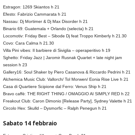
Estragon: 1269 Skiantos h 21
Efesto: Fabrizio Cammarata h 21
Nassau: Dj Mortimer & Dj Max Disorder h 21
Binario 69: Guatemala + Orlando (selecta) h 21
Locomotiv: Friday Best – Sibode Dj feat Troppo Kimberly h 21.30
Covo: Cara Calma h 21.30
Villa Pini vibes: Il barbiere di Siviglia – operaperitivo h 19
Sghetto: Friday Jazz | Jaromir Rusnak Quartet + late night jam
session h 23
Gallery16: Soul Shaker by Piero Casanova & Riccardo Pedrini h 21
Alchemica Music Club: Vallorch/ Tol Morwen/ Eonia Rise Live h 21
Casa di Quartiere Scipione dal Ferro: Venus Ship h 21
Bravo caffè: THE RIGHT THING / OMAGGIO AI SIMPLY RED h 22
Freakout Club: Caron Dimonio [Release Party], Sydney Valette h 21
Circolo Hex: Skulld – Dysmorfic – Ralph Penegun h 21
Sabato 14 febbraio