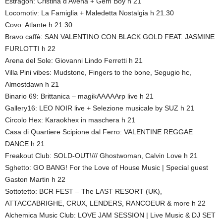
Estragon: Cristina d’Avena + Gem Boy h 21
Locomotiv: La Famiglia + Maledetta Nostalgia h 21.30
Covo: Atlante h 21.30
Bravo caffè: SAN VALENTINO CON BLACK GOLD FEAT. JASMINE
FURLOTTI h 22
Arena del Sole: Giovanni Lindo Ferretti h 21
Villa Pini vibes: Mudstone, Fingers to the bone, Segugio hc,
Almostdawn h 21
Binario 69: Brittanica – magikAAAAArp live h 21
Gallery16: LEO NOIR live + Selezione musicale by SUZ h 21
Circolo Hex: Karaokhex in maschera h 21
Casa di Quartiere Scipione dal Ferro: VALENTINE REGGAE
DANCE h 21
Freakout Club: SOLD-OUT!/// Ghostwoman, Calvin Love h 21
Sghetto: GO BANG! For the Love of House Music | Special guest
Gaston Martin h 22
Sottotetto: BCR FEST – The LAST RESORT (UK),
ATTACCABRIGHE, CRUX, LENDERS, RANCOEUR & more h 22
Alchemica Music Club: LOVE JAM SESSION | Live Music & DJ SET