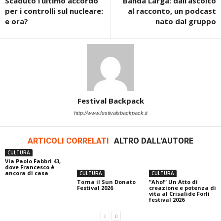
Scaduto l’ultimo accordo
Banda Larga: dall’ascolto
per i controlli sul nucleare:
al racconto, un podcast
e ora?
nato dal gruppo
Festival Backpack
http://www.festivalsbackpack.it
ARTICOLI CORRELATI
ALTRO DALL'AUTORE
CULTURA
Via Paolo Fabbri 43,
dove Francesco è
ancora di casa
CULTURA
CULTURA
Torna il Sun Donato
“Aho!” Un Atto di
Festival 2026
creazione e potenza di
vita al Crisalide Forlì
festival 2026