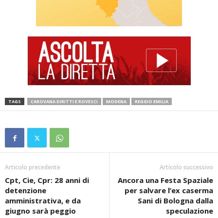
TAGS
CAROVANA DIRITTI E ROVESCI
MODENA
REGGIO EMILIA
Articolo precedente
Articolo successivo
Cpt, Cie, Cpr: 28 anni di
Ancora una Festa Spaziale
detenzione
per salvare l’ex caserma
amministrativa, e da
Sani di Bologna dalla
giugno sarà peggio
speculazione