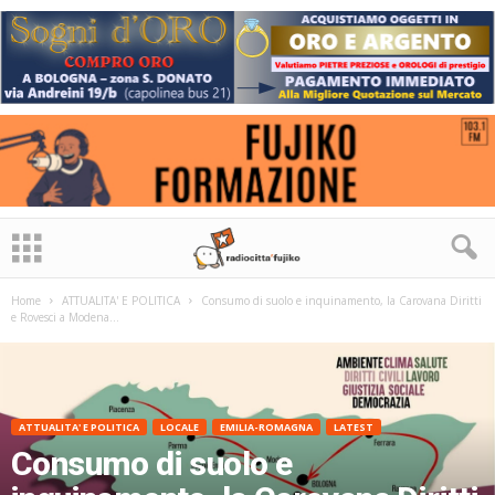
Home
ATTUALITA' E POLITICA
Consumo di suolo e inquinamento, la Carovana Diritti
e Rovesci a Modena...
ATTUALITA' E POLITICA
LOCALE
EMILIA-ROMAGNA
LATEST
Consumo di suolo e