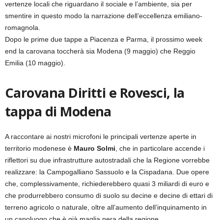
vertenze locali che riguardano il sociale e l’ambiente, sia per
smentire in questo modo la narrazione dell’eccellenza emiliano-
romagnola.
Dopo le prime due tappe a Piacenza e Parma, il prossimo week
end la carovana toccherà sia Modena (9 maggio) che Reggio
Emilia (10 maggio).
Carovana Diritti e Rovesci, la
tappa di Modena
A raccontare ai nostri microfoni le principali vertenze aperte in
territorio modenese è
Mauro Solmi
, che in particolare accende i
riflettori su due infrastrutture autostradali che la Regione vorrebbe
realizzare: la Campogalliano Sassuolo e la Cispadana. Due opere
che, complessivamente, richiederebbero quasi 3 miliardi di euro e
che produrrebbero consumo di suolo su decine e decine di ettari di
terreno agricolo o naturale, oltre all’aumento dell’inquinamento in
un capoluogo che è già maglia nera della regione.