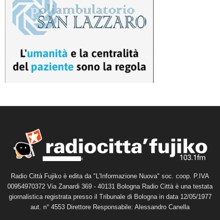
Radio Città Fujiko è edita da "L'Informazione Nuova" soc. coop. P.IVA
00954970372 Via Zanardi 369 - 40131 Bologna Radio Città è una testata
giornalistica registrata presso il Tribunale di Bologna in data 12/05/1977
aut. n° 4553 Direttore Responsabile: Alessandro Canella