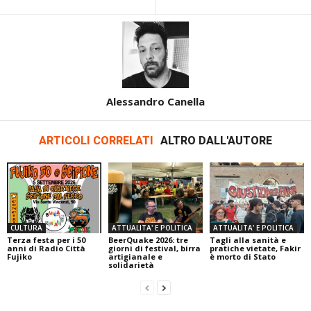
Alessandro Canella
ARTICOLI CORRELATI
ALTRO DALL'AUTORE
CULTURA
ATTUALITA' E POLITICA
ATTUALITA' E POLITICA
Terza festa per i 50
BeerQuake 2026: tre
Tagli alla sanità e
anni di Radio Città
giorni di festival, birra
pratiche vietate, Fakir
Fujiko
artigianale e
è morto di Stato
solidarietà