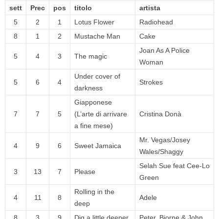
sett
Prec
pos
titolo
artista
5
2
1
Lotus Flower
Radiohead
8
1
2
Mustache Man
Cake
Joan As A Police
5
4
3
The magic
Woman
Under cover of
5
6
4
Strokes
darkness
Giapponese
7
7
5
(L’arte di arrivare
Cristina Donà
a fine mese)
Mr. Vegas/Josey
4
9
6
Sweet Jamaica
Wales/Shaggy
Selah Sue feat Cee-Lo
3
13
7
Please
Green
Rolling in the
4
11
8
Adele
deep
8
3
9
Dig a little deeper
Peter, Bjorne & John