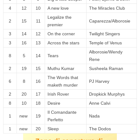
4
12
10
A new love
The Miracles Club
Legalize the
2
15
11
Caparezza/Alborosie
premier
3
14
12
On the corner
Twilight Singers
3
16
13
Across the stars
Temple of Venus
Alborosie/Wendy
8
5
14
Tears
Rene
2
19
15
Muthu Kumar
Susheela Raman
The Words that
6
8
16
PJ Harvey
maketh murder
2
20
17
Irish Rover
Dropkick Murphys
8
10
18
Desire
Anne Calvi
Il Comandante
1
new
19
Nada
Perfetto
1
new
20
Sleep
The Dodos