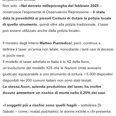
Non solo. «
Nel decreto milleproroghe del febbraio 2025
–
ricostruisce l’esponente di Osservatorio Repressione –
è stata
data la possibilità ai piccoli Comuni di dotare la polizia locale
di quello strumento
, quindi oltre alla polizia tradizionale, il taser
può essere utilizzato anche dalla polizia locale».
Il ministro degli Interni
Matteo Piantedosi
, però, continua a
definire il taser un’arma non letale, nonostante i tanti casi di decessi
in pochi mesi.
Il modello di taser adottato in Italia è lo X2 della Axon,
un’evoluzione del modello X26 che le Nazioni Unite avevano
giudicato equiparabile a uno strumento di tortura. I 5.000 dispositivi
disponibili nei 200 comuni italiani non sono stati testati.
La stessa Axon, azienda produttrice del taser, ha inoltre
dovuto ammettere un rischio di morte nello 0,25% dei casi
.
«
I soggetti più a rischio sono quelli fragili
– sottolinea Di
Sabato – come i malati psichiatrici, le donne incinte e chi presenta