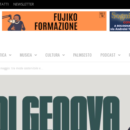
ATTI
NEWSLETTER
TICA
MUSICA
CULTURA
PALINSESTO
PODCAST
maggio: tra moda sostenibile e...