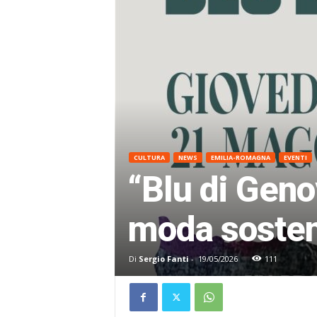
CULTURA
NEWS
EMILIA-ROMAGNA
EVENTI
“Blu di Geno
moda sosteni
Di
Sergio Fanti
-
19/05/2026
111