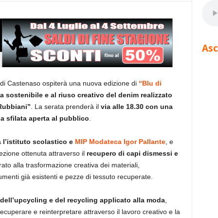
Asc
a di Castenaso ospiterà una nuova edizione di
“Blu di
a sostenibile e al riuso creativo del denim realizzato
Rubbiani”
. La serata prenderà il
via alle 18.30 con una
a sfilata aperta al pubblico
.
 l’istituto scolastico e
MIP Modateca Igor Pallante
, e
lezione ottenuta attraverso il
recupero di capi dismessi e
rato alla trasformazione creativa dei materiali,
umenti già esistenti e pezze di tessuto recuperate.
 dell’upcycling e del recycling applicato alla moda
,
cuperare e reinterpretare attraverso il lavoro creativo e la