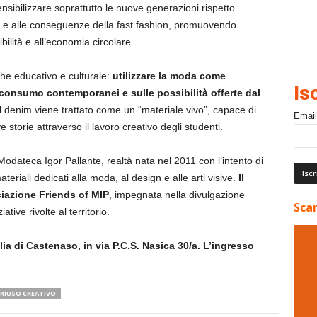
ensibilizzare soprattutto le nuove generazioni rispetto
ile e alle conseguenze della fast fashion, promuovendo
bilità e all’economia circolare.
che educativo e culturale:
utilizzare la moda come
Is
 consumo contemporanei e sulle possibilità offerte dal
il denim viene trattato come un “materiale vivo”, capace di
Email
orie attraverso il lavoro creativo degli studenti.
dateca Igor Pallante, realtà nata nel 2011 con l’intento di
ateriali dedicati alla moda, al design e alle arti visive.
Il
ciazione Friends of MIP
, impegnata nella divulgazione
Scar
ative rivolte al territorio.
lia di Castenaso, in via P.C.S. Nasica 30/a. L’ingresso
RIUSO CREATIVO