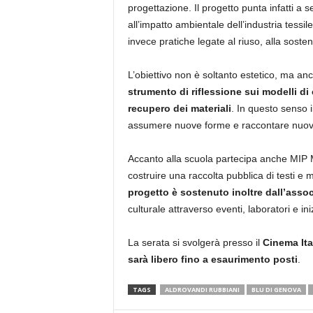
progettazione. Il progetto punta infatti a s
all’impatto ambientale dell’industria tess
invece pratiche legate al riuso, alla sosteni
L’obiettivo non è soltanto estetico, ma an
strumento di riflessione sui modelli di
recupero dei materiali
. In questo senso 
assumere nuove forme e raccontare nuove st
Accanto alla scuola partecipa anche MIP Mo
costruire una raccolta pubblica di testi e m
progetto è sostenuto inoltre dall’asso
culturale attraverso eventi, laboratori e inizi
La serata si svolgerà presso il
Cinema Ita
sarà libero fino a esaurimento posti
.
TAGS
ALDROVANDI RUBBIANI
BLU DI GENOVA