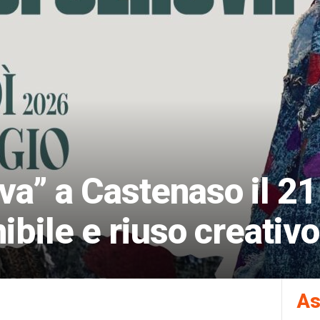
va” a Castenaso il 21
bile e riuso creativo
As