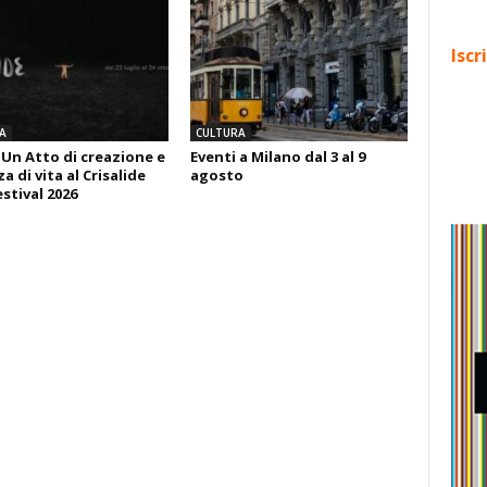
Iscr
A
CULTURA
 Un Atto di creazione e
Eventi a Milano dal 3 al 9
 di vita al Crisalide
agosto
estival 2026