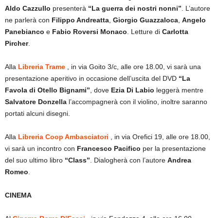
Aldo Cazzullo
presenterà
“La guerra dei nostri nonni”
. L’autore
ne parlerà con
Filippo Andreatta
,
Giorgio Guazzaloca
,
Angelo
Panebianco
e
Fabio Roversi Monaco
. Letture di
Carlotta
Pircher
.
Alla
Libreria Trame
, in via Goito 3/c, alle ore 18.00, vi sarà una
presentazione aperitivo in occasione dell’uscita del DVD
“La
Favola di Otello Bignami”
, dove
Ezia Di Labio
leggerà mentre
Salvatore Donzella
l’accompagnerà con il violino, inoltre saranno
portati alcuni disegni.
Alla
Libreria Coop Ambasciatori
, in via Orefici 19, alle ore 18.00,
vi sarà un incontro con
Francesco Pacifico
per la presentazione
del suo ultimo libro
“Class”
. Dialogherà con l’autore
Andrea
Romeo
.
CINEMA