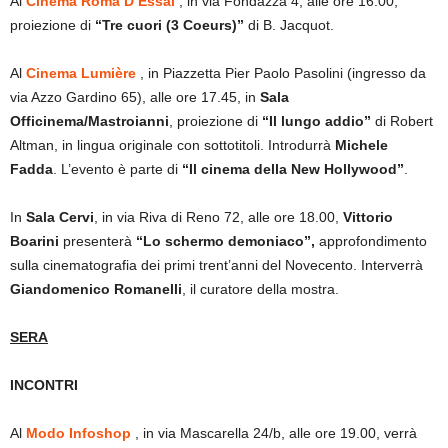
Al
Cinema Roma D’Essai
, in via Fondazza 4, alle ore 16.00,
proiezione di
“Tre cuori (3 Coeurs)”
di B. Jacquot.
Al
Cinema Lumière
, in Piazzetta Pier Paolo Pasolini (ingresso da
via Azzo Gardino 65), alle ore 17.45, in
Sala
Officinema/Mastroianni
, proiezione di
“Il lungo addio”
di Robert
Altman, in lingua originale con sottotitoli. Introdurrà
Michele
Fadda
. L’evento è parte di
“Il cinema della New Hollywood”
.
In
Sala Cervi
, in via Riva di Reno 72, alle ore 18.00,
Vittorio
Boarini
presenterà
“Lo schermo demoniaco”,
approfondimento
sulla cinematografia dei primi trent’anni del Novecento. Interverrà
Giandomenico Romanelli
, il curatore della mostra.
SERA
INCONTRI
Al
Modo Infoshop
, in via Mascarella 24/b, alle ore 19.00, verrà