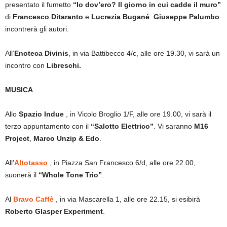
presentato il fumetto
“Io dov’ero? Il giorno in cui cadde il muro”
di
Francesco Ditaranto
e
Lucrezia Bugané
.
Giuseppe Palumbo
incontrerà gli autori.
All’
Enoteca Divinis
, in via Battibecco 4/c, alle ore 19.30, vi sarà un
incontro con
Libreschi.
MUSICA
Allo
Spazio Indue
, in Vicolo Broglio 1/F, alle ore 19.00, vi sarà il
terzo appuntamento con il
“Salotto Elettrico”
. Vi saranno
M16
Project
,
Marco Unzip & Edo
.
All’
Altotasso
, in Piazza San Francesco 6/d, alle ore 22.00,
suonerà il
“Whole Tone Trio”
.
Al
Bravo Caffè
, in via Mascarella 1, alle ore 22.15, si esibirà
Roberto Glasper Experiment
.