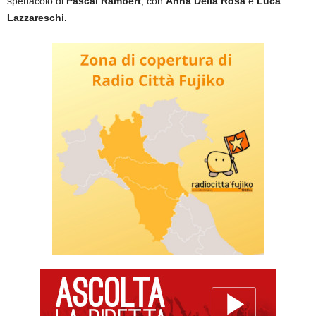
spettacolo di
Pascal Rambert
, con
Anna Della Rosa
e
Luca
Lazzareschi.