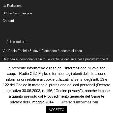
La Redazione
Ufficio Commerciale
Contatti
Altre notizie
Via Paolo Fabbri 43, dove Francesco è ancora di casa
Dall’idea al componente finito: le verifiche decisive nella progettazione di
uno stampo industriale
La presente informativa è resa da L’Informazione Nuova soc.
Belvedere Marittimo e il report ARPACAL 2026 sulla qualità del mare
coop. - Radio Città Fujiko e fornisce agli utenti del sito alcune
informazioni relative ai cookie utilizzati, ai sensi degli artt. 13 e
Come organizzare e allestire una camera ardente per l’ultimo saluto
122 del Codice in materia di protezione dei dati personali (Decreto
Umidità di risalita in casa, come riconoscere i segnali veri
Legislativo 30.06.2003, n. 196, “Codice privacy”), nonché in base
a quanto previsto dal Provvedimento generale del Garante
privacy dell’8 maggio 2014.
Ulteriori informazioni
ACCETTO
© Copyright 2019 - Rivoluzioni Digitali