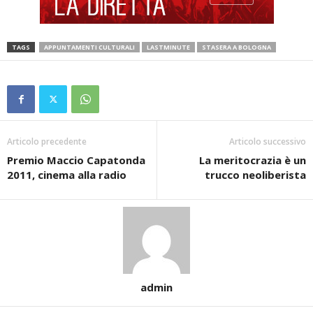
TAGS
APPUNTAMENTI CULTURALI
LASTMINUTE
STASERA A BOLOGNA
Articolo precedente
Articolo successivo
Premio Maccio Capatonda
La meritocrazia è un
2011, cinema alla radio
trucco neoliberista
admin