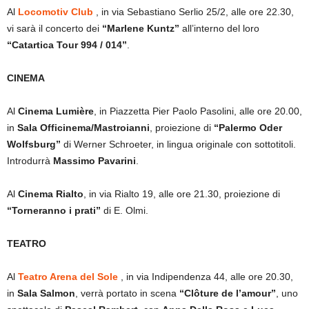
Al
Locomotiv Club
, in via Sebastiano Serlio 25/2, alle ore 22.30,
vi sarà il concerto dei
“Marlene Kuntz”
all’interno del loro
“Catartica Tour 994 / 014”
.
CINEMA
Al
Cinema Lumière
, in Piazzetta Pier Paolo Pasolini, alle ore 20.00,
in
Sala Officinema/Mastroianni
, proiezione di
“Palermo Oder
Wolfsburg”
di Werner Schroeter, in lingua originale con sottotitoli.
Introdurrà
Massimo Pavarini
.
Al
Cinema Rialto
, in via Rialto 19, alle ore 21.30, proiezione di
“Torneranno i prati”
di E. Olmi.
TEATRO
Al
Teatro Arena del Sole
, in via Indipendenza 44, alle ore 20.30,
in
Sala Salmon
, verrà portato in scena
“Clôture de l’amour”
, uno