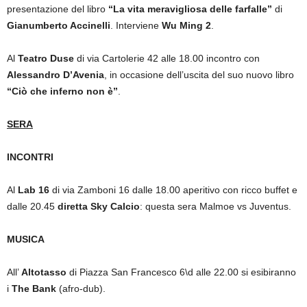
presentazione del libro
“La vita meravigliosa delle farfalle”
di
Gianumberto Accinelli
. Interviene
Wu Ming 2
.
Al
Teatro Duse
di via Cartolerie 42 alle 18.00 incontro con
Alessandro D’Avenia
, in occasione dell’uscita del suo nuovo libro
“Ciò che inferno non è”
.
SERA
INCONTRI
Al
Lab 16
di via Zamboni 16 dalle 18.00 aperitivo con ricco buffet e
dalle 20.45
diretta Sky Calcio
: questa sera Malmoe vs Juventus.
MUSICA
All’
Altotasso
di Piazza San Francesco 6\d alle 22.00 si esibiranno
i
The Bank
(afro-dub).