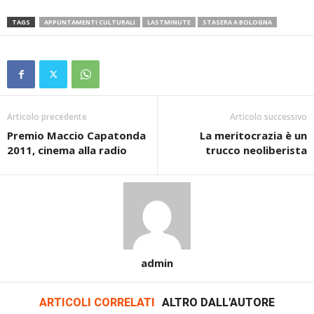
TAGS
APPUNTAMENTI CULTURALI
LASTMINUTE
STASERA A BOLOGNA
Articolo precedente
Articolo successivo
Premio Maccio Capatonda
La meritocrazia è un
2011, cinema alla radio
trucco neoliberista
admin
ARTICOLI CORRELATI
ALTRO DALL'AUTORE