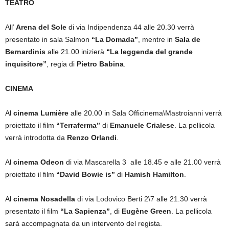
TEATRO
All’
Arena del Sole
di via Indipendenza 44 alle 20.30 verrà
presentato in sala Salmon
“La Domada”
, mentre in
Sala de
Bernardinis
alle 21.00 inizierà
“La leggenda del grande
inquisitore”
, regia di
Pietro Babina
.
CINEMA
Al
cinema Lumière
alle 20.00 in Sala Officinema\Mastroianni verrà
proiettato il film
“Terraferma”
di
Emanuele Crialese
. La pellicola
verrà introdotta da
Renzo Orlandi
.
Al
cinema Odeon
di via Mascarella 3 alle 18.45 e alle 21.00 verrà
proiettato il film
“David Bowie is”
di
Hamish Hamilton
.
Al
cinema Nosadella
di via Lodovico Berti 2\7 alle 21.30 verrà
presentato il film
“La Sapienza”
, di
Eugène Green
. La pellicola
sarà accompagnata da un intervento del regista.