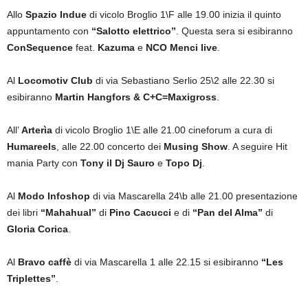
Allo
Spazio Indue
di vicolo Broglio 1\F alle 19.00 inizia il quinto
appuntamento con
“Salotto elettrico”
. Questa sera si esibiranno
ConSequence
feat.
Kazuma
e
NCO Menci live
.
Al
Locomotiv Club
di via Sebastiano Serlio 25\2 alle 22.30 si
esibiranno
Martin Hangfors &
C+C=Maxigross
.
All’
Arterìa
di vicolo Broglio 1\E alle 21.00 cineforum a cura di
Humareels
, alle 22.00 concerto dei
Musing Show
. A seguire Hit
mania Party con
Tony il Dj Sauro
e
Topo Dj
.
Al
Modo Infoshop
di via Mascarella 24\b alle 21.00 presentazione
dei libri
“Mahahual”
di
Pino Cacucci
e di
“Pan del Alma”
di
Gloria Corica
.
Al
Bravo caffè
di via Mascarella 1 alle 22.15 si esibiranno
“Les
Triplettes”
.