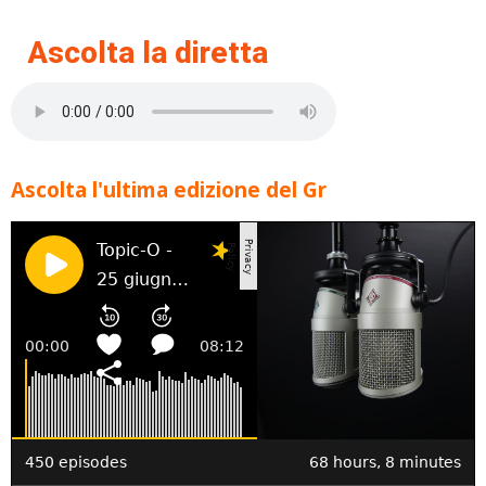
Ascolta la diretta
Ascolta l'ultima edizione del Gr