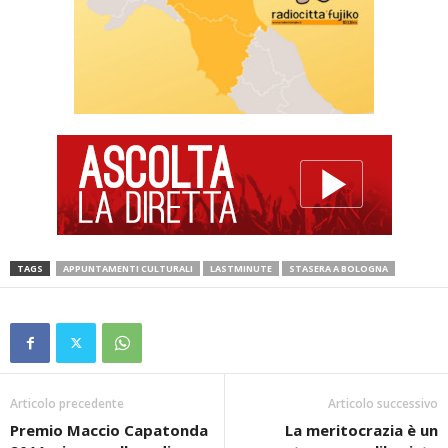
TAGS
APPUNTAMENTI CULTURALI
LASTMINUTE
STASERA A BOLOGNA
Articolo precedente
Articolo successivo
Premio Maccio Capatonda
La meritocrazia è un