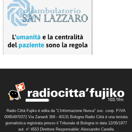
Radio Città Fujiko è edita da "L'Informazione Nuova" soc. coop. P.IVA
00954970372 Via Zanardi 369 - 40131 Bologna Radio Città è una testata
giornalistica registrata presso il Tribunale di Bologna in data 12/05/1977
aut. n° 4553 Direttore Responsabile: Alessandro Canella