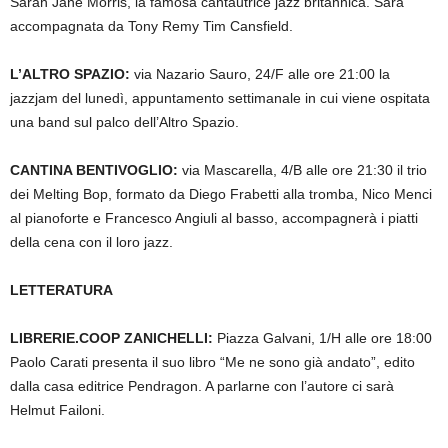
Sarah Jane Morris, la famosa cantautrice jazz britannica. Sarà
accompagnata da Tony Remy Tim Cansfield.
L’ALTRO SPAZIO:
via Nazario Sauro, 24/F alle ore 21:00 la
jazzjam del lunedì, appuntamento settimanale in cui viene ospitata
una band sul palco dell’Altro Spazio.
CANTINA BENTIVOGLIO:
via Mascarella, 4/B alle ore 21:30 il trio
dei Melting Bop, formato da Diego Frabetti alla tromba, Nico Menci
al pianoforte e Francesco Angiuli al basso, accompagnerà i piatti
della cena con il loro jazz.
LETTERATURA
LIBRERIE.COOP ZANICHELLI:
Piazza Galvani, 1/H alle ore 18:00
Paolo Carati presenta il suo libro “Me ne sono già andato”, edito
dalla casa editrice Pendragon. A parlarne con l’autore ci sarà
Helmut Failoni.