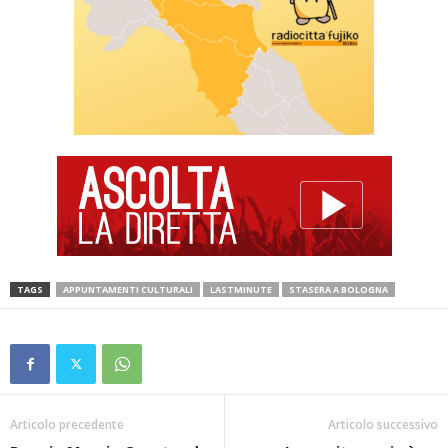
TAGS
APPUNTAMENTI CULTURALI
LASTMINUTE
STASERA A BOLOGNA
Articolo precedente
Articolo successivo