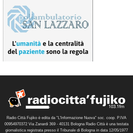
Radio Città Fujiko è edita da "L'Informazione Nuova" soc. coop. P.IVA
00954970372 Via Zanardi 369 - 40131 Bologna Radio Città è una testata
giornalistica registrata presso il Tribunale di Bologna in data 12/05/1977