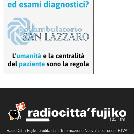
Radio Città Fujiko è edita da "L'Informazione Nuova" soc. coop. P.IVA