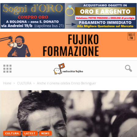
Home
CULTURA
Anche il cinema celebra Enrico Berlinguer
CULTURA
LATEST
NEWS