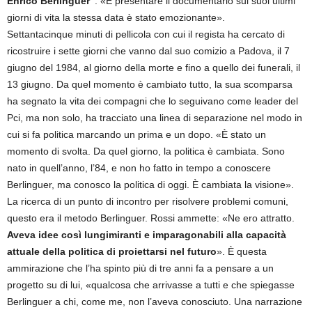
Enrico Berlinguer”
. «E presentare il documentario sui suoi ultimi
giorni di vita la stessa data è stato emozionante».
Settantacinque minuti di pellicola con cui il regista ha cercato di
ricostruire i sette giorni che vanno dal suo comizio a Padova, il 7
giugno del 1984, al giorno della morte e fino a quello dei funerali, il
13 giugno. Da quel momento è cambiato tutto, la sua scomparsa
ha segnato la vita dei compagni che lo seguivano come leader del
Pci, ma non solo, ha tracciato una linea di separazione nel modo in
cui si fa politica marcando un prima e un dopo. «È stato un
momento di svolta. Da quel giorno, la politica è cambiata. Sono
nato in quell’anno, l’84, e non ho fatto in tempo a conoscere
Berlinguer, ma conosco la politica di oggi. È cambiata la visione».
La ricerca di un punto di incontro per risolvere problemi comuni,
questo era il metodo Berlinguer. Rossi ammette: «Ne ero attratto.
Aveva idee così lungimiranti e imparagonabili alla capacità
attuale della politica di proiettarsi nel futuro
». È questa
ammirazione che l’ha spinto più di tre anni fa a pensare a un
progetto su di lui, «qualcosa che arrivasse a tutti e che spiegasse
Berlinguer a chi, come me, non l’aveva conosciuto. Una narrazione