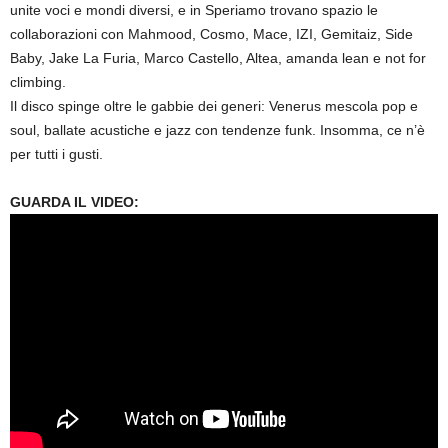
unite voci e mondi diversi, e in Speriamo trovano spazio le
collaborazioni con Mahmood, Cosmo, Mace, IZI, Gemitaiz, Side
Baby, Jake La Furia, Marco Castello, Altea, amanda lean e not for
climbing.
Il disco spinge oltre le gabbie dei generi: Venerus mescola pop e
soul, ballate acustiche e jazz con tendenze funk. Insomma, ce n’è
per tutti i gusti.
GUARDA IL VIDEO: