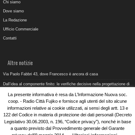
Chi siamo
Dove siamo
La Redazione
Ufficio Commerciale
Contatti
Altre notizie
Via Paolo Fabbri 43, dove Francesco è ancora di casa
Dall’idea al componente finito: le verifiche decisive nella progettazione di
uno stampo industriale
La presente informativa è resa da L’Informazione Nuova soc.
Belvedere Marittimo e il report ARPACAL 2026 sulla qualità del mare
coop. - Radio Città Fujiko e fornisce agli utenti del sito alcune
informazioni relative ai cookie utilizzati, ai sensi degli artt. 13 e
Come organizzare e allestire una camera ardente per l’ultimo saluto
122 del Codice in materia di protezione dei dati personali (Decreto
Umidità di risalita in casa, come riconoscere i segnali veri
Legislativo 30.06.2003, n. 196, “Codice privacy”), nonché in base
a quanto previsto dal Provvedimento generale del Garante