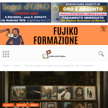
Home
Latest
Album e singoli, le nuove uscite discografiche del 7 novembre
LATEST
MUSICA
NEWS