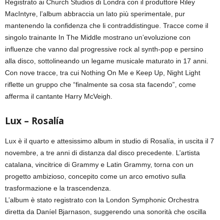
Registrato ai Church Studios di Londra con il produttore Riley
MacIntyre, l’album abbraccia un lato più sperimentale, pur
mantenendo la confidenza che li contraddistingue. Tracce come il
singolo trainante In The Middle mostrano un’evoluzione con
influenze che vanno dal progressive rock al synth-pop e persino
alla disco, sottolineando un legame musicale maturato in 17 anni.
Con nove tracce, tra cui Nothing On Me e Keep Up, Night Light
riflette un gruppo che “finalmente sa cosa sta facendo”, come
afferma il cantante Harry McVeigh.
Lux – Rosalía
Lux è il quarto e attesissimo album in studio di Rosalía, in uscita il 7
novembre, a tre anni di distanza dal disco precedente. L’artista
catalana, vincitrice di Grammy e Latin Grammy, torna con un
progetto ambizioso, concepito come un arco emotivo sulla
trasformazione e la trascendenza.
L’album è stato registrato con la London Symphonic Orchestra
diretta da Daníel Bjarnason, suggerendo una sonorità che oscilla