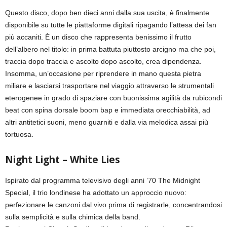
Questo disco, dopo ben dieci anni dalla sua uscita, è finalmente
disponibile su tutte le piattaforme digitali ripagando l’attesa dei fan
più accaniti. È un disco che rappresenta benissimo il frutto
dell’albero nel titolo: in prima battuta piuttosto arcigno ma che poi,
traccia dopo traccia e ascolto dopo ascolto, crea dipendenza.
Insomma, un’occasione per riprendere in mano questa pietra
miliare e lasciarsi trasportare nel viaggio attraverso le strumentali
eterogenee in grado di spaziare con buonissima agilità da rubicondi
beat con spina dorsale boom bap e immediata orecchiabilità, ad
altri antitetici suoni, meno guarniti e dalla via melodica assai più
tortuosa.
Night Light – White Lies
Ispirato dal programma televisivo degli anni ’70 The Midnight
Special, il trio londinese ha adottato un approccio nuovo:
perfezionare le canzoni dal vivo prima di registrarle, concentrandosi
sulla semplicità e sulla chimica della band.