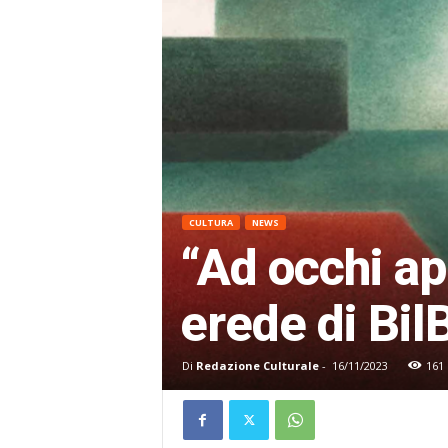
CULTURA
NEWS
“Ad occhi ape
erede di Bil
Di
Redazione Culturale
-
16/11/2023
161