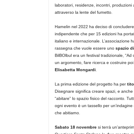
laboratori, residenze, incontri, produzioni 
attraverso la lente del fumetto.
Hamelin nel 2022 ha deciso di concludere 
indipendente che per 15 edizioni ha porta
italiano e internazionale. L’associazione h
rassegna che vuole essere uno
spazio d
BilBOlbul era un festival tradizionale, “A
un argomento, fare ricerca e costruire p
Elisabetta Mongardi
.
La prima edizione del progetto ha per
tit
Disegnare significa creare spazi, e anche 
“abitare” lo spazio fisico del racconto. Tu
ogni evento è un tassello per un’indagine 
che abitiamo.
Sabato 18 novembre
si terrà un’antepri