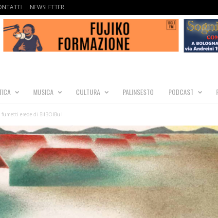
ONTATTI
NEWSLETTER
TICA
MUSICA
CULTURA
PALINSESTO
PODCAST
di fumetti erede di BilBOlBul