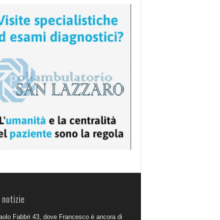
 notizie
aolo Fabbri 43, dove Francesco è ancora di