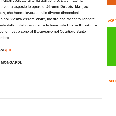
incipali dedicate al tema dell’abitare. Da un lato, la
he vedrà esposte le opere di
Jérome Dubois
,
Marijpol
,
ein
, che hanno lavorato sulle diverse dimensioni
mo poi
“Senza essere visti”
, mostra che racconta l’abitare
Scar
nata dalla collaborazione tra la fumettista
Eliana Albertini
e
be le mostre sono al
Baraccano
nel Quartiere Santo
embre.
cca
qui
.
A MONGARDI
:
Iscr