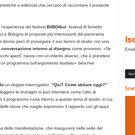
artistiche e editoriali che cercano di raccontare il presente
l’esperienza del festival
BilBOlbul
, festival di fumetto
to a Bologna le proposte più interessanti del panorama
Is
a deciso però di proseguire il suo lavoro di studio con una
i conversazione intorno al disegno
come processo. «Se
Email
d occhi aperti” nasce con un intento diverso, che è prendere
oi un programma sull’argomento studiato» descrive
olo
un doppio interrogativo:
“Qui? Come abitare oggi?”
.
Scar
leggere le immagini si può intendere come l’atto di
tto il programma ruota intorno a questo tema di studio, in cui
delle storie che meglio esprimono il rapporto con gli spazi
ma della manifestazione, che inaugurerà nella sede del