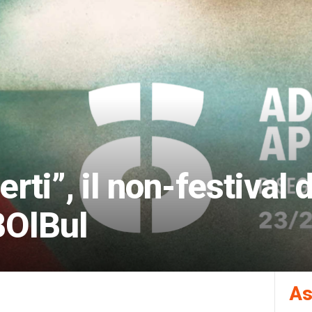
rti”, il non-festival 
BOlBul
As