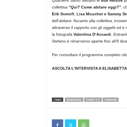
Quartiere Santo Stefano le
due mostre
pr
collettiva
“Qui? Come abitare oggi?”
, c
Erik Svetoft
,
Lisa Mouchet e Sammy St
dell’abitare. Accanto alla collettiva, trovia
attraverso il rapporto con gli oggetti ed è 
la fotografa
Valentina D’Accardi
. Entram
Stefano e rimarranno aperte fino all’8 dic
Per consultare il programma completo cli
ASCOLTA L’INTERVISTA A ELISABETT
TAGS
BILBOLBUL
FUMETTO
HAMELIN