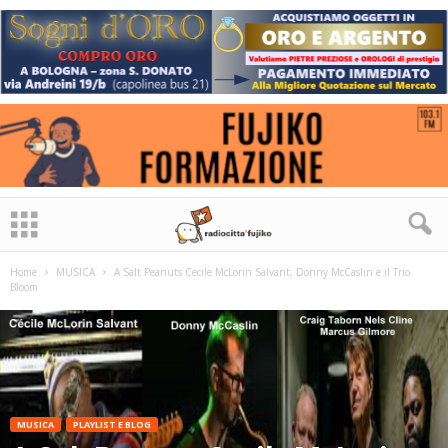
Home
MUSICA
A Salt Peanuts Cecile McLorin Salvant, Donny McCaslin e il Trio
Bloom
MUSICA
PLAYLIST E BLOG