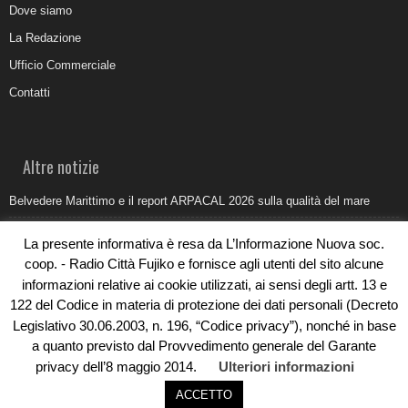
Dove siamo
La Redazione
Ufficio Commerciale
Contatti
Altre notizie
Belvedere Marittimo e il report ARPACAL 2026 sulla qualità del mare
Come organizzare e allestire una camera ardente per l’ultimo saluto
La presente informativa è resa da L’Informazione Nuova soc.
Umidità di risalita in casa, come riconoscere i segnali veri
coop. - Radio Città Fujiko e fornisce agli utenti del sito alcune
informazioni relative ai cookie utilizzati, ai sensi degli artt. 13 e
Torna il Sun Donato Festival 2026
122 del Codice in materia di protezione dei dati personali (Decreto
Come il busking moderno ridisegna il paesaggio sonoro urbano
Legislativo 30.06.2003, n. 196, “Codice privacy”), nonché in base
a quanto previsto dal Provvedimento generale del Garante
privacy dell’8 maggio 2014.
Ulteriori informazioni
ACCETTO
© Copyright 2019 - Rivoluzioni Digitali