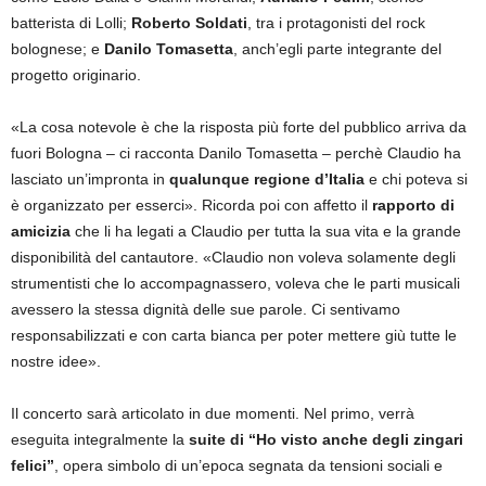
batterista di Lolli;
Roberto Soldati
, tra i protagonisti del rock
bolognese; e
Danilo Tomasetta
, anch’egli parte integrante del
progetto originario.
«La cosa notevole è che la risposta più forte del pubblico arriva da
fuori Bologna – ci racconta Danilo Tomasetta – perchè Claudio ha
lasciato un’impronta in
qualunque regione d’Italia
e chi poteva si
è organizzato per esserci». Ricorda poi con affetto il
rapporto di
amicizia
che li ha legati a Claudio per tutta la sua vita e la grande
disponibilità del cantautore. «Claudio non voleva solamente degli
strumentisti che lo accompagnassero, voleva che le parti musicali
avessero la stessa dignità delle sue parole. Ci sentivamo
responsabilizzati e con carta bianca per poter mettere giù tutte le
nostre idee».
Il concerto sarà articolato in due momenti. Nel primo, verrà
eseguita integralmente la
suite di
“Ho visto anche degli zingari
felici”
, opera simbolo di un’epoca segnata da tensioni sociali e