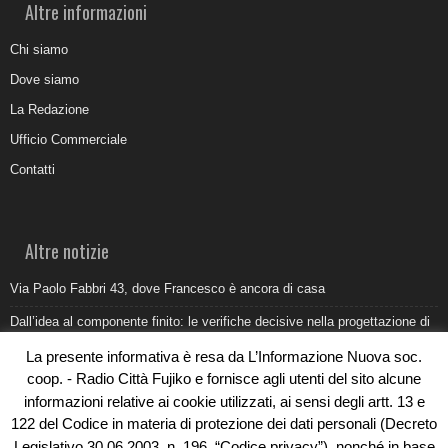
Altre informazioni
Chi siamo
Dove siamo
La Redazione
Ufficio Commerciale
Contatti
Altre notizie
Via Paolo Fabbri 43, dove Francesco è ancora di casa
Dall’idea al componente finito: le verifiche decisive nella progettazione di
uno stampo industriale
La presente informativa è resa da L’Informazione Nuova soc.
Belvedere Marittimo e il report ARPACAL 2026 sulla qualità del mare
coop. - Radio Città Fujiko e fornisce agli utenti del sito alcune
informazioni relative ai cookie utilizzati, ai sensi degli artt. 13 e
Come organizzare e allestire una camera ardente per l’ultimo saluto
122 del Codice in materia di protezione dei dati personali (Decreto
Umidità di risalita in casa, come riconoscere i segnali veri
Legislativo 30.06.2003, n. 196, “Codice privacy”), nonché in base