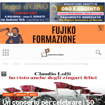
Home
Latest
Un concerto per celebrare i 50 anni di “Ho visto anche degli...
LATEST
MUSICA
NEWS
Un concerto per celebrare i 50