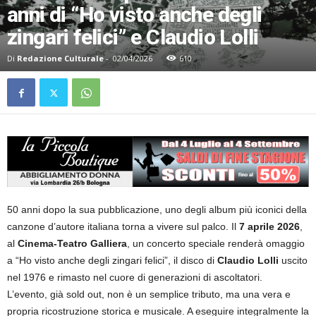
anni di “Ho visto anche degli
zingari felici” e Claudio Lolli
Di
Redazione Culturale
-
02/04/2026
610
50 anni dopo la sua pubblicazione, uno degli album più iconici della
canzone d’autore italiana torna a vivere sul palco. Il
7 aprile 2026
,
al
Cinema-Teatro Galliera
, un concerto speciale renderà omaggio
a “Ho visto anche degli zingari felici”, il disco di
Claudio Lolli
uscito
nel 1976 e rimasto nel cuore di generazioni di ascoltatori.
L’evento, già sold out, non è un semplice tributo, ma una vera e
propria ricostruzione storica e musicale. A eseguire integralmente la