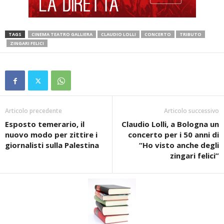
TAGS
CINEMA TEATRO GALLIERA
CLAUDIO LOLLI
CONCERTO
TRIBUTO
ZINGARI FELICI
Articolo precedente
Articolo successivo
Esposto temerario, il
Claudio Lolli, a Bologna un
nuovo modo per zittire i
concerto per i 50 anni di
giornalisti sulla Palestina
“Ho visto anche degli
zingari felici”