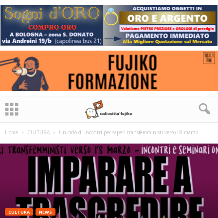
Home
CULTURA
Un ciclo di incontri per saperi transfemministi verso l’8 marzo
CULTURA
NEWS