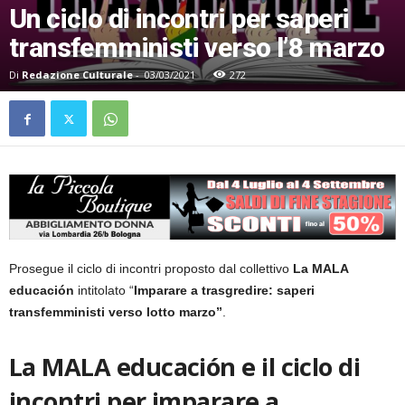
Un ciclo di incontri per saperi
transfemministi verso l’8 marzo
Di
Redazione Culturale
-
03/03/2021
272
Prosegue il ciclo di incontri proposto dal collettivo
La MALA
educación
intitolato “
Imparare a trasgredire: saperi
transfemministi verso lotto marzo”
.
La MALA educación e il ciclo di
incontri
per imparare a