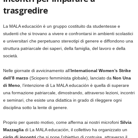
trasgredire
La MALA educación è un gruppo costituito da studentesse e
studenti che si trovano a vivere e confrontarsi in ambienti scolastici
e universitari che perpetuano stereotipi di genere e diffondono una
struttura patriarcale dei saperi, della famiglia, del lavoro e della
società.
Nelle giornate di avvicinamento all’
International Women’s Strike
dell’8 marzo
(Sciopero femminista globale), lanciato da
Non Una
di Meno
, l’intenzione di La MALA educación è quella di superare
una formazione patriarcale, dimostrando, attraverso lezioni, incontri
e seminari, che esiste una didattica in grado di rileggere ogni
disciplina sotto la lente di genere.
Proprio per questo motivo, come afferma ai nostri microfoni
Silvia
Mazzaglia
di La MALA educación, il collettivo ha organizzato un
ciclo di incontri
che si pone l’obiettivo di costruire, attraverso il