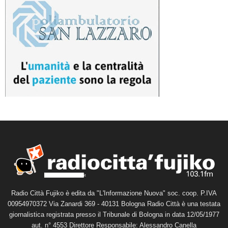
Radio Città Fujiko è edita da "L'Informazione Nuova" soc. coop. P.IVA
00954970372 Via Zanardi 369 - 40131 Bologna Radio Città è una testata
giornalistica registrata presso il Tribunale di Bologna in data 12/05/1977
aut. n° 4553 Direttore Responsabile: Alessandro Canella