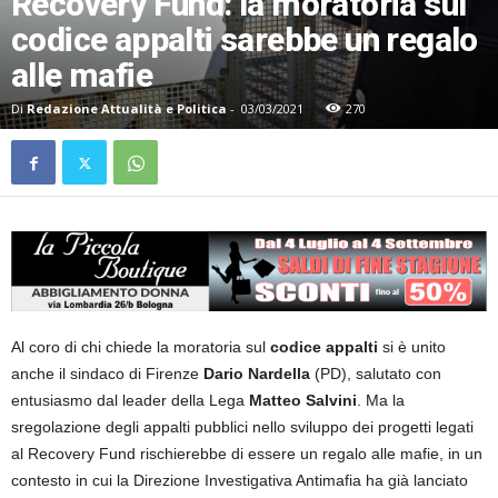
Recovery Fund: la moratoria sul
codice appalti sarebbe un regalo
alle mafie
Di
Redazione Attualità e Politica
-
03/03/2021
270
Al coro di chi chiede la moratoria sul
codice appalti
si è unito
anche il sindaco di Firenze
Dario Nardella
(PD), salutato con
entusiasmo dal leader della Lega
Matteo Salvini
. Ma la
sregolazione degli appalti pubblici nello sviluppo dei progetti legati
al Recovery Fund rischierebbe di essere un regalo alle mafie, in un
contesto in cui la Direzione Investigativa Antimafia ha già lanciato