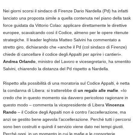
Nei giorni scorsi il sindaco di Firenze Dario Nardella (Pd) ha infatti
lanciato una proposta simile a quella contenuta nel piano della task
force guidata da Vittorio Colao: applicare direttamente le direttive
europee, scavalcando così il Codice, almeno per le opere ritenute
strategiche. Il leader leghista Matteo Salvini ha commentato a
stretto giro, dichiarando che «anche il Pd (col sindaco di Firenze)
chiede di cancellare il codice degli Appalti per aprire i cantieri».
Andrea Orlando
, ministro del Lavoro e vicesegretario, ha smentito
Salvini, chiarendo la distanza del Pd rispetto a Nardella.
Rispetto alla possibilità di una moratoria sul Codice Appalti, è netta
la condanna di Libera: si tratterebbe di
un regalo alle mafie
. «Io
credo che in questo momento sia davvero pericoloso ragionare in
questo modo – commenta la vicepresidente di Libera
Vincenza
Rando
– il Codice degli Appalti non è contro l’accellerazione, ma
anzi se gestito bene agevola l’accellerazione. Perché tutti i percorsi
sono ben costruiti e quindi il servizio viene dato nei tempi giusti.
Perché oggi, in un momento in cui le mafie e le consorterie