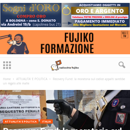
Home
ATTUALITA' E POLITICA
Recovery Fund: la moratoria sul codice appalti sarebbe
un regalo alle mafie
ATTUALITA' E POLITICA
ITALIA