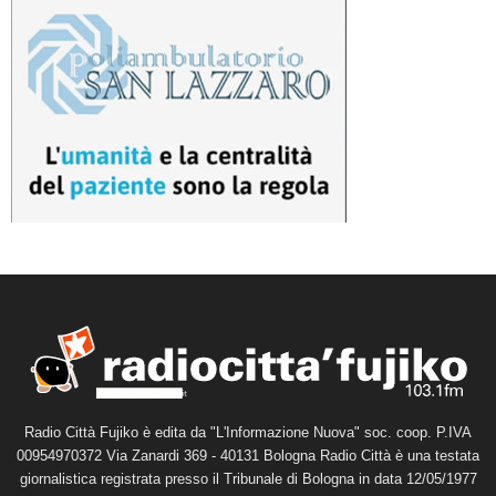
Radio Città Fujiko è edita da "L'Informazione Nuova" soc. coop. P.IVA
00954970372 Via Zanardi 369 - 40131 Bologna Radio Città è una testata
giornalistica registrata presso il Tribunale di Bologna in data 12/05/1977