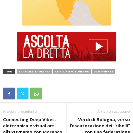
TAGS
BIODIVERSITÀ URBANA
CONCORSI FOTOGRAFIA
LEGAMBIENTE
Articolo precedente
Articolo successivo
Connecting Deep Vibes:
Verdi di Bologna, verso
elettronica e visual art
l’esautorazione dei “ribelli”
all’ExDynamo con Marenco
con una federazione