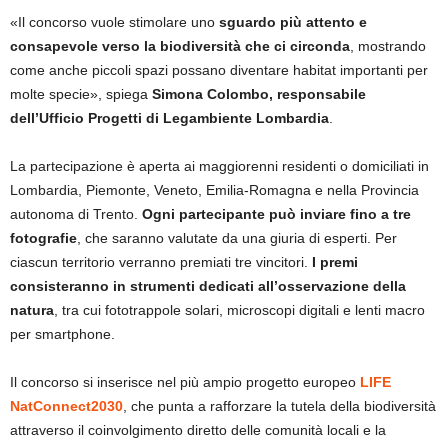
«Il concorso vuole stimolare uno
sguardo più attento e
consapevole verso la biodiversità che ci circonda
, mostrando
come anche piccoli spazi possano diventare habitat importanti per
molte specie», spiega
Simona Colombo, responsabile
dell’Ufficio Progetti di Legambiente Lombardia
.
La partecipazione è aperta ai maggiorenni residenti o domiciliati in
Lombardia, Piemonte, Veneto, Emilia-Romagna e nella Provincia
autonoma di Trento.
Ogni partecipante può inviare fino a tre
fotografie
, che saranno valutate da una giuria di esperti. Per
ciascun territorio verranno premiati tre vincitori.
I premi
consisteranno in strumenti dedicati all’osservazione della
natura
, tra cui fototrappole solari, microscopi digitali e lenti macro
per smartphone.
Il concorso si inserisce nel più ampio progetto europeo
LIFE
NatConnect2030
, che punta a rafforzare la tutela della biodiversità
attraverso il coinvolgimento diretto delle comunità locali e la