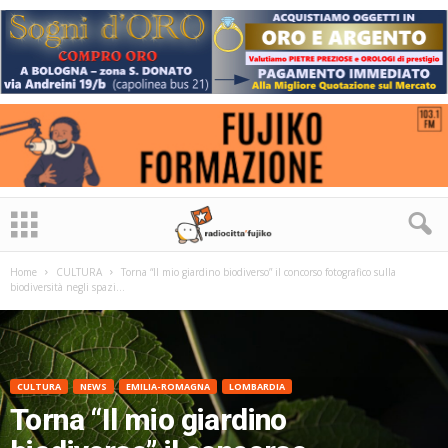
Home
CULTURA
Torna “Il mio giardino biodiverso” il concorso fotografico sulla
biodiversità negli spazi...
CULTURA
NEWS
EMILIA-ROMAGNA
LOMBARDIA
Torna “Il mio giardino