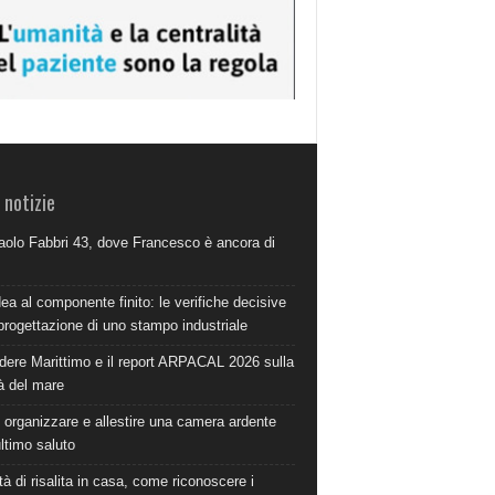
 notizie
aolo Fabbri 43, dove Francesco è ancora di
dea al componente finito: le verifiche decisive
progettazione di uno stampo industriale
dere Marittimo e il report ARPACAL 2026 sulla
à del mare
organizzare e allestire una camera ardente
ultimo saluto
à di risalita in casa, come riconoscere i