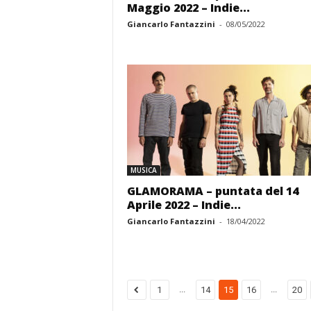
Maggio 2022 – Indie...
Giancarlo Fantazzini
-
08/05/2022
MUSICA
GLAMORAMA – puntata del 14
Aprile 2022 – Indie...
Giancarlo Fantazzini
-
18/04/2022
...
...
1
14
15
16
20