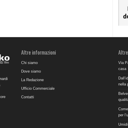
Altre informazioni
Altre
Chi siamo
Via P
casa
Dove siamo
Dall’i
nardi
La Redazione
nella 
a
Ufficio Commerciale
Belve
tore
Contatti
qualit
Come 
per l’
Umidit