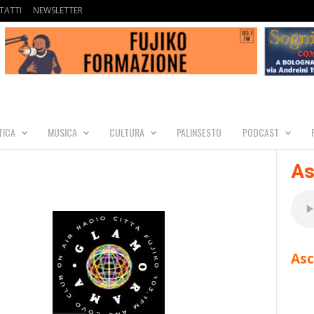
TATTI
NEWSLETTER
TICA
MUSICA
CULTURA
PALINSESTO
PODCAST
As
Asc