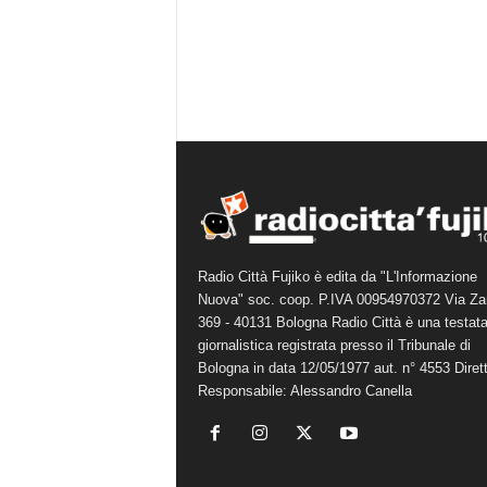
Radio Città Fujiko è edita da "L'Informazione
Nuova" soc. coop. P.IVA 00954970372 Via Za
369 - 40131 Bologna Radio Città è una testat
giornalistica registrata presso il Tribunale di
Bologna in data 12/05/1977 aut. n° 4553 Diret
Responsabile: Alessandro Canella