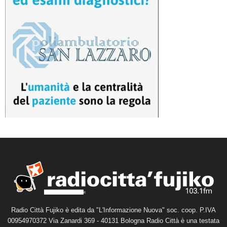
Radio Città Fujiko è edita da "L'Informazione Nuova" soc. coop. P.IVA
00954970372 Via Zanardi 369 - 40131 Bologna Radio Città è una testata