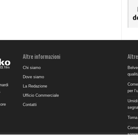
Altre informazioni
Altre
Chi siamo
Belve
qualit
Dove siamo
Come 
nardi
La Redazione
per l’
a
Ufficio Commerciale
Umidit
tore
Contatti
segnal
Torna
Come 
sonor