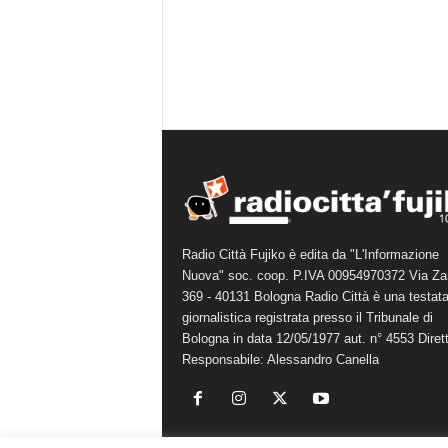
Radio Città Fujiko è edita da "L'Informazione
Nuova" soc. coop. P.IVA 00954970372 Via Za
369 - 40131 Bologna Radio Città è una testat
giornalistica registrata presso il Tribunale di
Bologna in data 12/05/1977 aut. n° 4553 Diret
Responsabile: Alessandro Canella