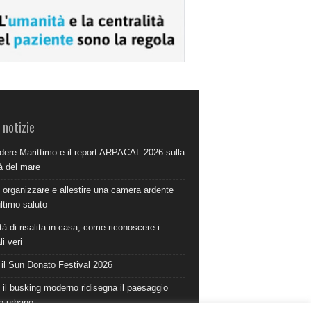
 notizie
dere Marittimo e il report ARPACAL 2026 sulla
à del mare
organizzare e allestire una camera ardente
ultimo saluto
à di risalita in casa, come riconoscere i
i veri
 il Sun Donato Festival 2026
il busking moderno ridisegna il paesaggio
o urbano