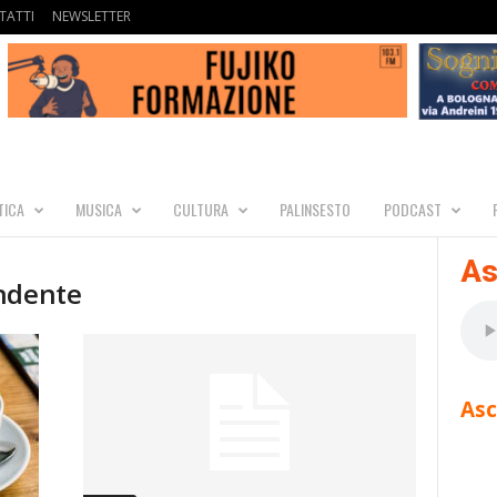
TATTI
NEWSLETTER
TICA
MUSICA
CULTURA
PALINSESTO
PODCAST
As
endente
Asc