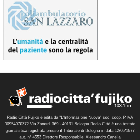
Radio Città Fujiko è edita da "L'Informazione Nuova" soc. coop. P.IVA
00954970372 Via Zanardi 369 - 40131 Bologna Radio Città è una testata
giornalistica registrata presso il Tribunale di Bologna in data 12/05/1977
aut. n° 4553 Direttore Responsabile: Alessandro Canella