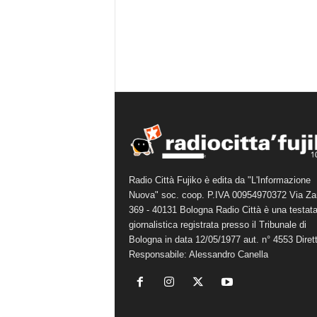
Radio Città Fujiko è edita da "L'Informazione
Nuova" soc. coop. P.IVA 00954970372 Via Za
369 - 40131 Bologna Radio Città è una testat
giornalistica registrata presso il Tribunale di
Bologna in data 12/05/1977 aut. n° 4553 Diret
Responsabile: Alessandro Canella