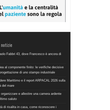
 notizie
aolo Fabbri 43, dove Francesco è ancora di
dea al componente finito: le verifiche decisive
progettazione di uno stampo industriale
dere Marittimo e il report ARPACAL 2026 sulla
à del mare
organizzare e allestire una camera ardente
ultimo saluto
à di risalita in casa, come riconoscere i