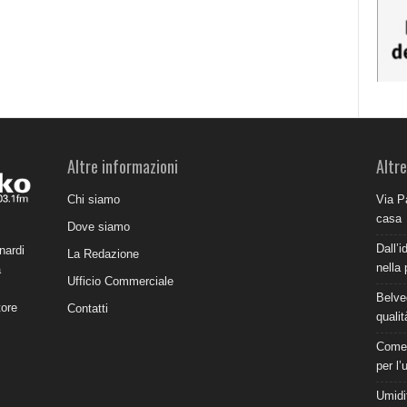
Altre informazioni
Altre
Chi siamo
Via P
casa
Dove siamo
Dall’i
nardi
La Redazione
nella 
a
Ufficio Commerciale
Belve
tore
Contatti
qualit
Come 
per l’
Umidit