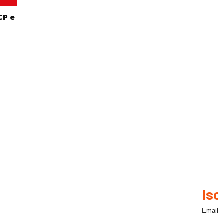
CP e
Is
Email