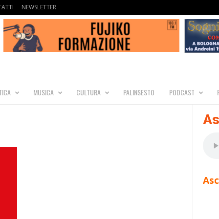
ATTI
NEWSLETTER
TICA
MUSICA
CULTURA
PALINSESTO
PODCAST
As
Asc