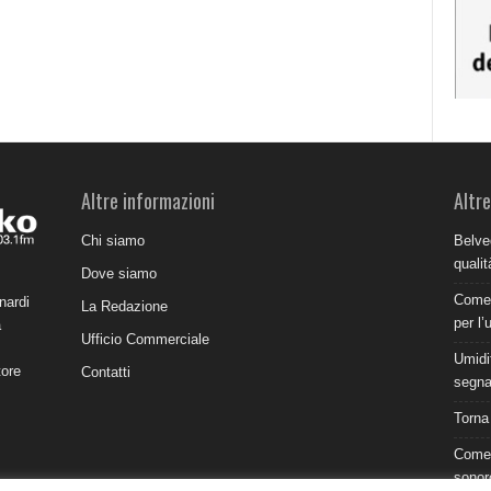
Altre informazioni
Altre
Chi siamo
Belve
qualit
Dove siamo
Come 
nardi
La Redazione
per l’
a
Ufficio Commerciale
Umidit
tore
Contatti
segnal
Torna
Come 
sonor