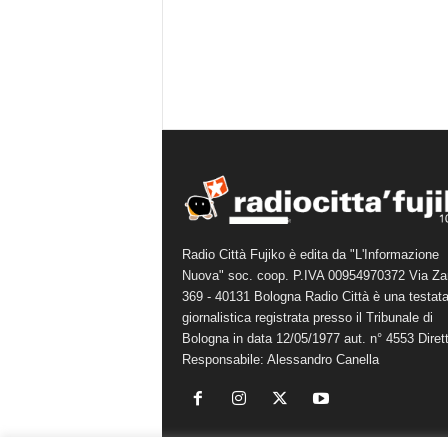
Radio Città Fujiko è edita da "L'Informazione
Nuova" soc. coop. P.IVA 00954970372 Via Za
369 - 40131 Bologna Radio Città è una testat
giornalistica registrata presso il Tribunale di
Bologna in data 12/05/1977 aut. n° 4553 Diret
Responsabile: Alessandro Canella