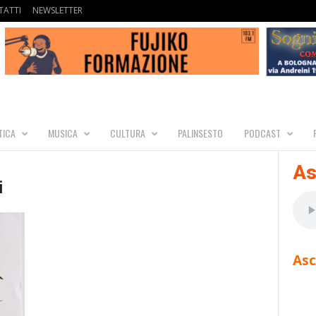
ATTI
NEWSLETTER
TICA
MUSICA
CULTURA
PALINSESTO
PODCAST
As
i
Asc