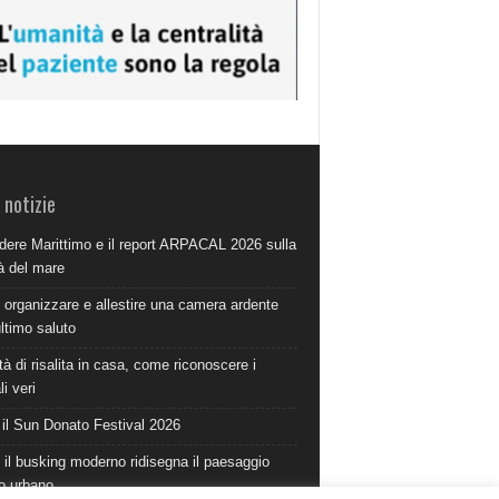
 notizie
dere Marittimo e il report ARPACAL 2026 sulla
à del mare
organizzare e allestire una camera ardente
ultimo saluto
à di risalita in casa, come riconoscere i
i veri
 il Sun Donato Festival 2026
il busking moderno ridisegna il paesaggio
o urbano