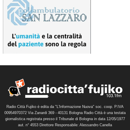
Radio Città Fujiko è edita da "L'Informazione Nuova" soc. coop. P.IVA
00954970372 Via Zanardi 369 - 40131 Bologna Radio Città è una testata
giornalistica registrata presso il Tribunale di Bologna in data 12/05/1977
aut. n° 4553 Direttore Responsabile: Alessandro Canella