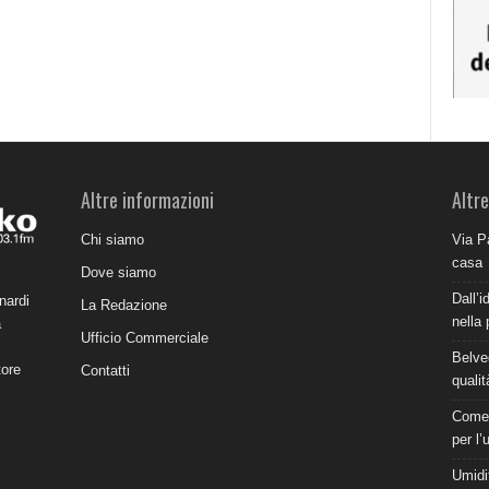
Altre informazioni
Altre
Chi siamo
Via P
casa
Dove siamo
Dall’i
nardi
La Redazione
nella 
a
Ufficio Commerciale
Belve
tore
Contatti
qualit
Come 
per l’
Umidit