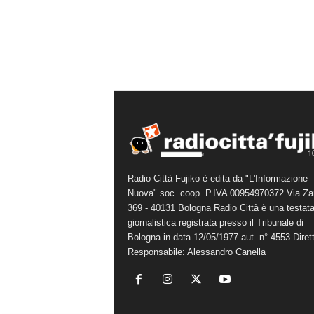
Radio Città Fujiko è edita da "L'Informazione
Nuova" soc. coop. P.IVA 00954970372 Via Za
369 - 40131 Bologna Radio Città è una testat
giornalistica registrata presso il Tribunale di
Bologna in data 12/05/1977 aut. n° 4553 Diret
Responsabile: Alessandro Canella