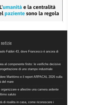
 notizie
aolo Fabbri 43, dove Francesco è ancora di
dea al componente finito: le verifiche decisive
progettazione di uno stampo industriale
dere Marittimo e il report ARPACAL 2026 sulla
à del mare
organizzare e allestire una camera ardente
ultimo saluto
à di risalita in casa, come riconoscere i