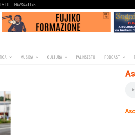
TATTI
NEWSLETTER
TICA
MUSICA
CULTURA
PALINSESTO
PODCAST
As
Asc