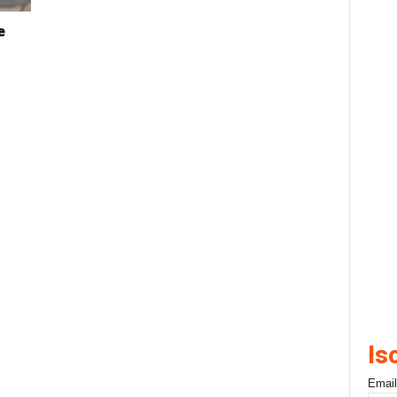
e
Is
Email