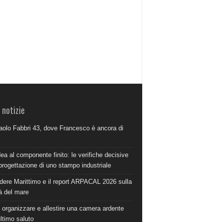
 notizie
aolo Fabbri 43, dove Francesco è ancora di
dea al componente finito: le verifiche decisive
progettazione di uno stampo industriale
dere Marittimo e il report ARPACAL 2026 sulla
à del mare
organizzare e allestire una camera ardente
ultimo saluto