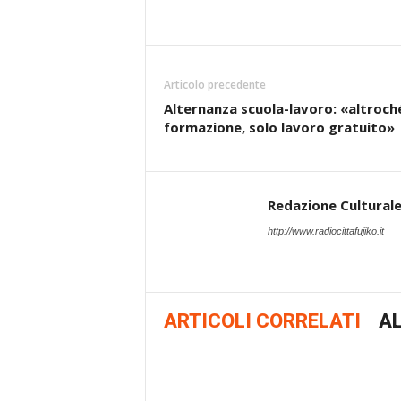
Articolo precedente
Alternanza scuola-lavoro: «altroch
formazione, solo lavoro gratuito»
Redazione Cultural
http://www.radiocittafujiko.it
ARTICOLI CORRELATI
AL