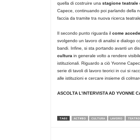
quella di costruire una
stagione teatrale 
Capece, continuando poi parlando della nec
faccia da tramite tra nuova ricerca teatrale
Il secondo punto riguarda il
come acceder
svolgendo un lavoro di analisi e dialogo co
bandi. Infine, si sta portando avanti un d
cultura
in generale volto a rendere visibile
istituzionali. Riguardo a ciò Yvonne Capec
serie di tavoli di lavoro teorici in cui si ra
alle istituzioni e cercare insieme di colma
ASCOLTA L’INTERVISTA AD YVONNE C
TAGS
ACT#BO
CULTURA
LAVORO
TEATRO