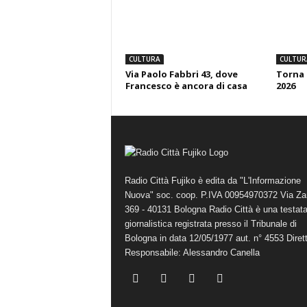
CULTURA
CULTUR
Via Paolo Fabbri 43, dove
Torna 
Francesco è ancora di casa
2026
Radio Città Fujiko è edita da "L'Informazione
Nuova" soc. coop. P.IVA 00954970372 Via Za
369 - 40131 Bologna Radio Città è una testat
giornalistica registrata presso il Tribunale di
Bologna in data 12/05/1977 aut. n° 4553 Diret
Responsabile: Alessandro Canella