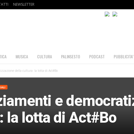
ATTI
NEWSLETTER
TICA
MUSICA
CULTURA
PALINSESTO
PODCAST
PUBBLICITA’
zzazione della cultura: la lotta di Act#Bo
IALI
nziamenti e democrat
: la lotta di Act#Bo