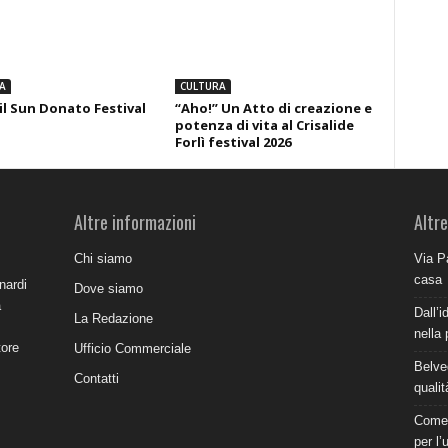
A
CULTURA
il Sun Donato Festival
“Aho!” Un Atto di creazione e
potenza di vita al Crisalide
Forlì festival 2026
Altre informazioni
Altre
Chi siamo
Via P
casa
nardi
Dove siamo
a
Dall’i
La Redazione
nella 
tore
Ufficio Commerciale
Belve
Contatti
qualit
Come 
per l’