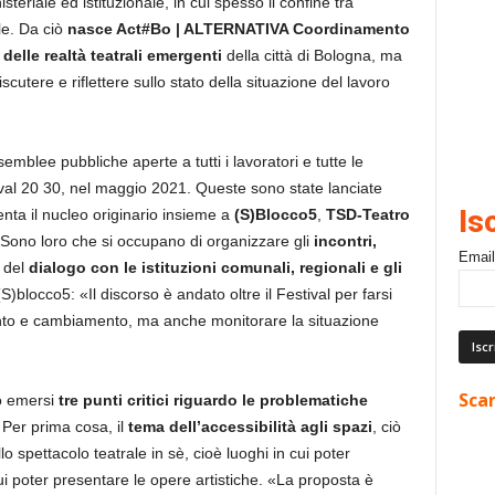
steriale ed istituzionale, in cui spesso il confine tra
le. Da ciò
nasce Act#Bo | ALTERNATIVA Coordinamento
delle realtà teatrali emergenti
della città di Bologna, ma
scutere e riflettere sullo stato della situazione del lavoro
semblee pubbliche aperte a tutti i lavoratori e tutte le
tival 20 30, nel maggio 2021. Queste sono state lanciate
Is
nta il nucleo originario insieme a
(S)Blocco5
,
TSD-Teatro
 Sono loro che si occupano di organizzare gli
incontri,
Email
e del
dialogo con le istituzioni comunali, regionali e gli
blocco5: «Il discorso è andato oltre il Festival per farsi
nto e cambiamento, ma anche monitorare la situazione
Scar
no emersi
tre punti critici riguardo le problematiche
 Per
prima cosa, il
tema dell’accessibilità agli spazi
, ciò
lo spettacolo teatrale in sè, cioè luoghi in cui poter
ui poter presentare le opere artistiche. «La proposta è