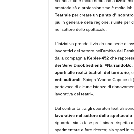
riconosciuto e molto nebuloso a livello mini
amatorialità e professionismo è molto labi
Teatrale
per creare un
punto d’incontro 
più in generale della regione, riunite per di
nel settore dello spettacolo.
L’iniziativa prende il via da una serie di as
lavoratrici del settore nell’ambito del Fes
dalla compagnia
Kepler-452
che rapprese
dei Servi Disobbedienti
,
#NarrandoBo
.
aperti alle realtà teatrali del territorio
, 
enti culturali
. Spiega Yvonne Capece di (S)
portavoce di alcune istanze di rinnovame
lavorativa dei teatri».
Dal confronto tra gli operatori teatrali so
lavorative nel settore dello spettacolo
.
riguarda: sia la fase preliminare rispetto al
sperimentare e fare ricerca; sia spazi in c