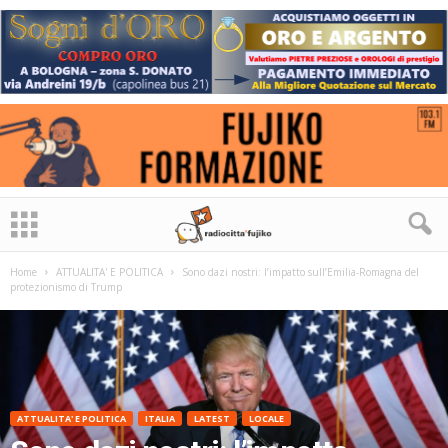
Home
ATTUALITA' E POLITICA
Sono dazi nostri: l’impatto sull’Emilia-Romagna del
protezionismo di Trump
ATTUALITA' E POLITICA
ITALIA
LATEST
LOCALE