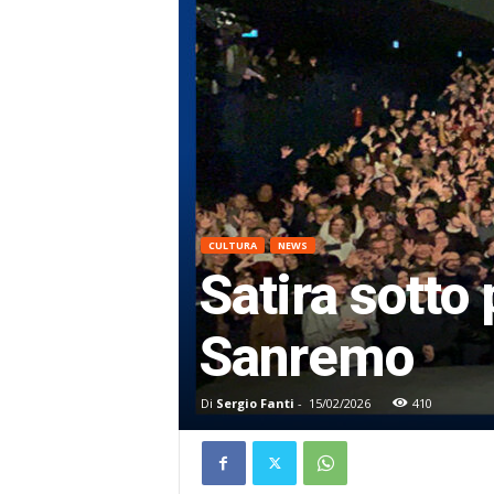
CULTURA
NEWS
Satira sotto
Sanremo
Di
Sergio Fanti
-
15/02/2026
410