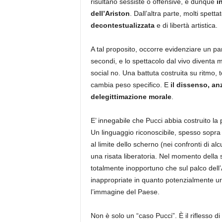
risultano sessiste o offensive, e dunque
i
dell’Ariston
. Dall’altra parte, molti spett
decontestualizzata
e di libertà artistica.
A tal proposito, occorre evidenziare un par
secondi, e lo spettacolo dal vivo diventa m
social no. Una battuta costruita su ritmo, t
cambia peso specifico. E
il dissenso, anz
delegittimazione morale
.
E’ innegabile che Pucci abbia costruito la 
Un linguaggio riconoscibile, spesso sopra 
al limite dello scherno (nei confronti di
una risata liberatoria. Nel momento della
totalmente inopportuno che sul palco dell’
inappropriate in quanto potenzialmente urt
l’immagine del Paese.
Non è solo un “caso Pucci”. È il riflesso di