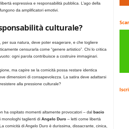
a libertà espressiva e responsabilità pubblica. L’ago della
fungono da amplificatori emotivi.
Scar
esponsabilità culturale?
, per sua natura, deve poter esagerare, e che togliere
raticamente censurarla come “genere artistico”. Chi lo critica
 vuoto: ogni parola contribuisce a costruire immaginari.
ragione, ma capire se la comicità possa restare identica
ve dimensioni di consapevolezza. La satira deve adattarsi
esistere alla pressione culturale?
Iscr
a
iston ha ospitato momenti altamente provocatori – dal
bacio
 monologhi taglienti di
Angelo Duro
– letti come libertà
La comicità di Angelo Duro è durissima, dissacrante, cinica,