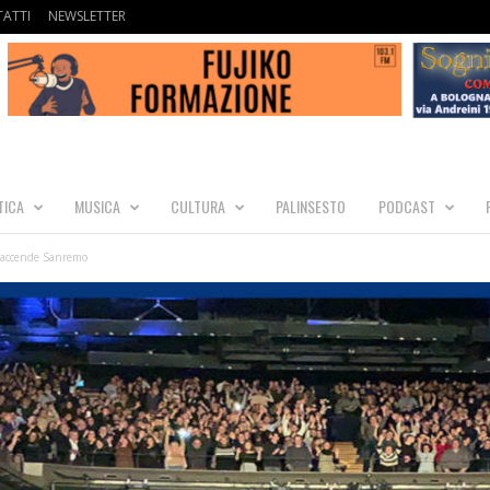
ATTI
NEWSLETTER
TICA
MUSICA
CULTURA
PALINSESTO
PODCAST
ci accende Sanremo