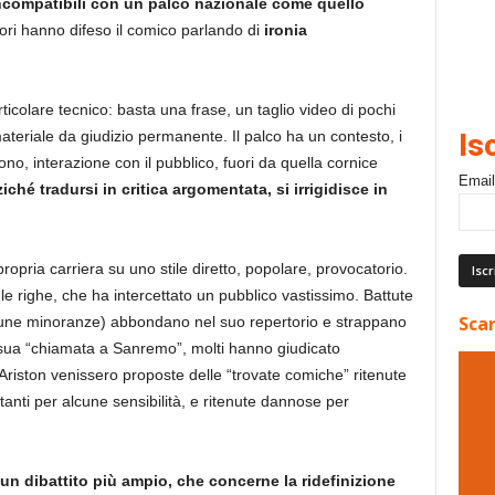
ncompatibili con un palco nazionale come quello
atori hanno difeso il comico parlando di
ironia
ticolare tecnico: basta una frase, un taglio video di pochi
ateriale da giudizio permanente. Il palco ha un contesto, i
Is
ono, interazione con il pubblico, fuori da quella cornice
Email
iché tradursi in critica argomentata, si irrigidisce in
propria carriera su uno stile diretto, popolare, provocatorio.
le righe, che ha intercettato un pubblico vastissimo. Battute
Scar
 alcune minoranze) abbondano nel suo repertorio e strappano
 sua “chiamata a Sanremo”, molti hanno giudicato
Ariston venissero proposte delle “trovate comiche” ritenute
anti per alcune sensibilità, e ritenute dannose per
un dibattito più ampio, che concerne la ridefinizione